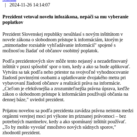
|
2024-11-26 14:14:07
Prezident vetoval novelu infozákona, nepáči sa mu vyberanie
poplatkov
Prezident Slovenskej republiky nesúhlasí s novým inštitútom v
novele zákona o slobodnom prístupe k informáciám, ktorým je
„mimoriadne rozsiahle vyhľadávanie informácií" spojené s
možnosťou žiadať od občanov osobitný poplatok.
Podľa prezidentových slov môže tento nejasný a nezadefinovaný
inštitút v praxi spôsobiť spor o tom, kedy a ako sa bude aplikovať.
Vytvára sa tak podľa neho priestor na svojvoľné vyhodnocovanie
žiadostí povinnými osobami a uplatňovanie dvojakého metra pri
vybavovaní žiadostí občanov a realizácii práva na informácie.
„Cieľom je efektívnejšia a zrozumiteľnejšia právna úprava, keďže
zákon o slobodnom prístupe k informáciám používajú občania na
dennej báze," uviedol prezident.
Prijatou novelou sa podľa prezidenta zavádza právna neistota medzi
orgánmi verejnej moci pri výkone im priznanej právomoci – bez
potrebných mantinelov, kedy a ako spomínaný inštitút používať.
„To by mohlo vyvolať množstvo nových súdnych sporov,"
zhodnotil prezident.