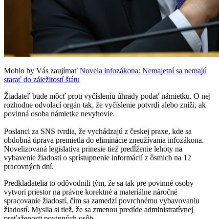
Mohlo by Vás zaujímať
Novela infozákona: Nemajetní sa nemajú
starať do záležitostí štátu
Žiadateľ bude môcť proti vyčísleniu úhrady podať námietku. O nej
rozhodne odvolací orgán tak, že vyčíslenie potvrdí alebo zníži, ak
povinná osoba námietke nevyhovie.
Poslanci za SNS tvrdia, že vychádzajú z českej praxe, kde sa
obdobná úprava premietla do eliminácie zneužívania infozákona.
Novelizovaná legislatíva prinesie tiež predĺženie lehoty na
vybavenie žiadosti o sprístupnenie informácií z ôsmich na 12
pracovných dní.
Predkladatelia to odôvodnili tým, že sa tak pre povinné osoby
vytvorí priestor na právne korektné a materiálne náročné
spracovanie žiadostí, čím sa zamedzí povrchnému vybavovaniu
žiadostí. Myslia si tiež, že sa zmenou predíde administratívnej
preťaženosti povinných osôb.