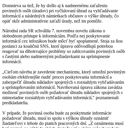
Domnieva sa tiež, že by došlo aj k nadmernému zaťaženiu
povinných osôb (úradov) pri vyčíslovaní úhrad za vyhľadávanie
informácií a následných námietkach občanov o výške úhrady, čo
opäť skôr administratívne zaťaží úrady, než im pomôže.
Národná rada SR schválila 7. novembra novelu zákona o
slobodnom prístupe k informáciám. Podľa nej poskytovanie
informácií cez infozákon bude môcť byť spoplatnené. Stoja za ňou
poslanci za koaličnú SNS, ktorí úpravu odôvodňujú potrebou
reagovať na dlhotrvajúce problémy so zahlcovaním povinných osôb
s častými alebo nadmernými požiadavkami na sprístupnenie
informácií.
„Cieľom návrhu je zavedenie mechanizmu, ktorý umožní povinným
osobám efektívnejšie riadiť proces poskytovania informácií a
zabezpečiť úhradu nákladov spojených s rozsiahlym vyhľadávaním
a sprístupňovaním informácií. Navrhovaná úprava zákona zavádza
možnosť povinných osôb požadovať úhradu nákladov spojených s
mimoriadne rozsiahlym vyhľadávaním informácií," poznamenali
predkladatelia.
V prípade, že povinná osoba bude za poskytnutie informácie
požadovať úhradu, musí to spolu s výškou úhrady oznámiť
žiadateľovi v lehote do piatich pracovných dní. „Z oznámenia musí