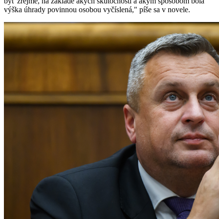
byť zrejmé, na základe akých skutočností a akým spôsobom bola
výška úhrady povinnou osobou vyčíslená," píše sa v novele.