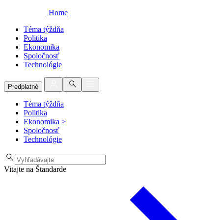
Home
Téma týždňa
Politika
Ekonomika
Spoločnosť
Technológie
Predplatné
Téma týždňa
Politika
Ekonomika
>
Spoločnosť
Technológie
Vitajte na Štandarde