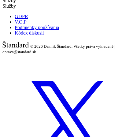
Služby
Služby
GDPR
V.O.P
Podmienky používania
Kódex diskusií
© 2026
Denník Štandard, Všetky práva vyhradené |
oprava@standard.sk