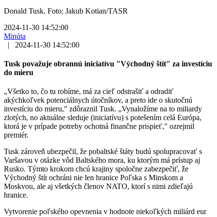
Donald Tusk. Foto: Jakub Kotian/TASR
2024-11-30 14:52:00
Minúta
|
2024-11-30 14:52:00
Tusk považuje obrannú iniciatívu "Východný štít" za investíciu
do mieru
„Všetko to, čo tu robíme, má za cieľ odstrašiť a odradiť
akýchkoľvek potenciálnych útočníkov, a preto ide o skutočnú
investíciu do mieru," zdôraznil Tusk. „Vynaložíme na to miliardy
zlotých, no aktuálne sleduje (iniciatívu) s potešením celá Európa,
ktorá je v prípade potreby ochotná finančne prispieť," ozrejmil
premiér.
Tusk zároveň ubezpečil, že pobaltské štáty budú spolupracovať s
Varšavou v otázke vôd Baltského mora, ku ktorým má prístup aj
Rusko. Týmto krokom chcú krajiny spoločne zabezpečiť, že
Východný štít ochráni nie len hranice Poľska s Minskom a
Moskvou, ale aj všetkých členov NATO, ktorí s nimi zdieľajú
hranice.
Vytvorenie poľského opevnenia v hodnote niekoľkých miliárd eur