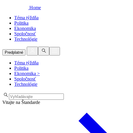
Home
Téma týždňa
Politika
Ekonomika
Spoločnosť
Technológie
Predplatné
Téma týždňa
Politika
Ekonomika
>
Spoločnosť
Technológie
Vitajte na Štandarde