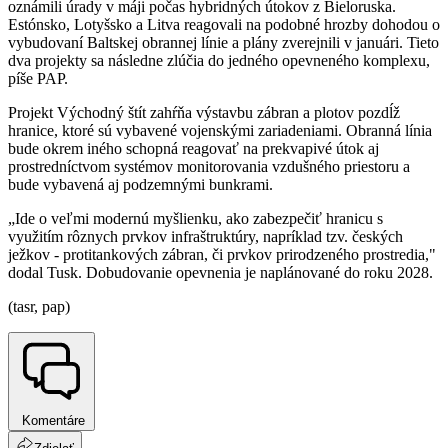
oznámili úrady v máji počas hybridných útokov z Bieloruska.
Estónsko, Lotyšsko a Litva reagovali na podobné hrozby dohodou o
vybudovaní Baltskej obrannej línie a plány zverejnili v januári. Tieto
dva projekty sa následne zlúčia do jedného opevneného komplexu,
píše PAP.
Projekt Východný štít zahŕňa výstavbu zábran a plotov pozdĺž
hranice, ktoré sú vybavené vojenskými zariadeniami. Obranná línia
bude okrem iného schopná reagovať na prekvapivé útok aj
prostredníctvom systémov monitorovania vzdušného priestoru a
bude vybavená aj podzemnými bunkrami.
„Ide o veľmi modernú myšlienku, ako zabezpečiť hranicu s
využitím rôznych prvkov infraštruktúry, napríklad tzv. českých
ježkov - protitankových zábran, či prvkov prirodzeného prostredia,"
dodal Tusk. Dobudovanie opevnenia je naplánované do roku 2028.
(tasr, pap)
Komentáre