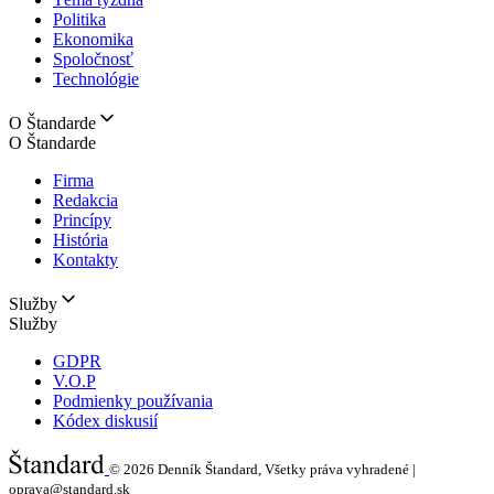
Politika
Ekonomika
Spoločnosť
Technológie
O Štandarde
O Štandarde
Firma
Redakcia
Princípy
História
Kontakty
Služby
Služby
GDPR
V.O.P
Podmienky používania
Kódex diskusií
© 2026
Denník Štandard, Všetky práva vyhradené |
oprava@standard.sk