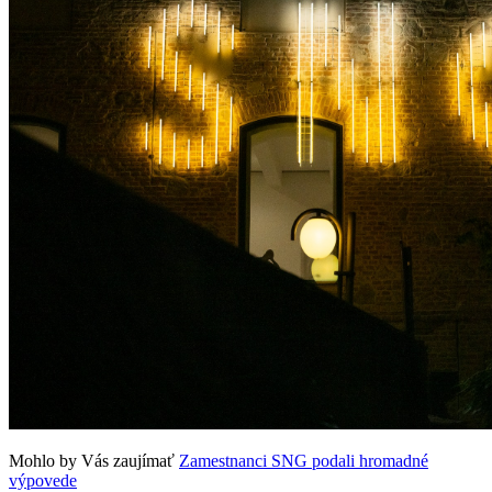
Mohlo by Vás zaujímať
Zamestnanci SNG podali hromadné
výpovede