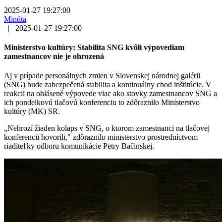
2025-01-27 19:27:00
Minúta
|
2025-01-27 19:27:00
Ministerstvo kultúry: Stabilita SNG kvôli výpovediam
zamestnancov nie je ohrozená
Aj v prípade personálnych zmien v Slovenskej národnej galérii
(SNG) bude zabezpečená stabilita a kontinuálny chod inštitúcie. V
reakcii na ohlásené výpovede viac ako stovky zamestnancov SNG a
ich pondelkovú tlačovú konferenciu to zdôraznilo Ministerstvo
kultúry (MK) SR.
„Nehrozí žiaden kolaps v SNG, o ktorom zamestnanci na tlačovej
konferencii hovorili," zdôraznilo ministerstvo prostredníctvom
riaditeľky odboru komunikácie Petry Bačinskej.