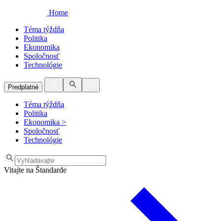
Home
Téma týždňa
Politika
Ekonomika
Spoločnosť
Technológie
Predplatné
Téma týždňa
Politika
Ekonomika
>
Spoločnosť
Technológie
Vitajte na Štandarde