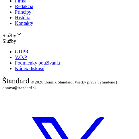
Firma
Redakcia
Princípy
História
Kontakty
Služby
Služby
GDPR
V.O.P
Podmienky používania
Kódex diskusií
© 2026
Denník Štandard, Všetky práva vyhradené |
oprava@standard.sk