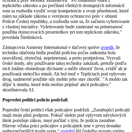
ochrancu práv Monika Šimůnková. "Po zhliadnutí videa z
teplického zákroku a po prečítaní všetkých dostupných informácií
som sa rozhodla využiť svoje kompetencie a svoje pôsobnosti, ktoré
mám na základe zákona o verejnom ochrancovi práv v oblasti
Polície Českej republiky, a rozhodla som sa, že začnem vyšetrovanie
z vlastnej iniciatívy. Vyšetrovanie bude zamerané na primeranosť
použitia donucovacích prostriedkov pri tom teplickom zákroku,"
povedala Šimůnková.
Zástupcovia Amnesty International v tlačovej správe
uviedli
, že
technika stlačenia hrdla použitá políciou počas zatknutia bola
neuvážená, zbytočná, neprimeraná, a preto protiprávna. Vyzvali
české úrady, aby používanie takej techniky zakázali, pretože podľa
nich fatálne obmedzuje dýchanie a môže ohroziť život, zvlášť ak je
používaná niekoľko minút. Ak bol muž v Tepliciach pod vplyvom
drog, nadmerné použitie sily mohlo jeho stav zhoršiť. "A mohlo tak
dôjsť k úmrtiu, ktoré teda možno pripísať akcii policajtov,"
skonštatovala AI.
Poprední politici políciu podržali
Poprední českí politici však policajtov podržali. „Zasahujúci policajti
majú moju plnú podporu. Pokiaľ niekto pod vplyvom návykových
látok porušuje zákon, musí počítať s tým, že polícia zasiahne.
Hlavne vďaka práci policajtov a policajtiek sme v prvej desiatke
najbezpečnejších krajín sveta,“
uviedol
šéf českého rezortu vnútra