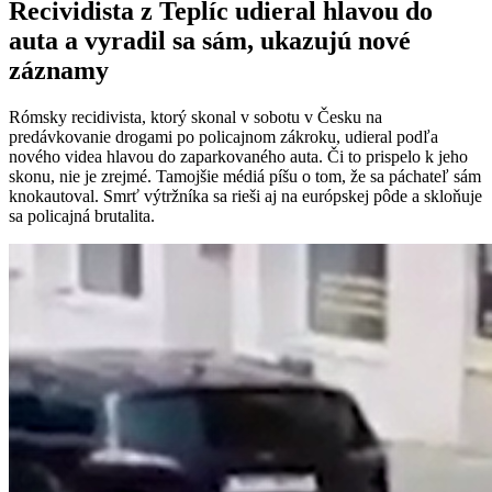
Recividista z Teplíc udieral hlavou do
auta a vyradil sa sám, ukazujú nové
záznamy
Rómsky recidivista, ktorý skonal v sobotu v Česku na
predávkovanie drogami po policajnom zákroku, udieral podľa
nového videa hlavou do zaparkovaného auta. Či to prispelo k jeho
skonu, nie je zrejmé. Tamojšie médiá píšu o tom, že sa páchateľ sám
knokautoval. Smrť výtržníka sa rieši aj na európskej pôde a skloňuje
sa policajná brutalita.