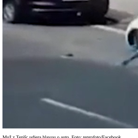
Muž z Teplíc udiera hlavou o auto. Foto: reprofoto/Facebook