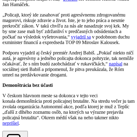
Jan Hamáček.
„Policajt, ktorý ide zasahovať proti agresívnemu zdrogovanému
magorovi, riskuje zdravie a život. Iste, je to jeho práca a nesmie
prekročiť zákon. V takú chvíľu za nás ale nasadzuje svoj krk. My
by sme zase mali byť zdržanliví v predčasných odsúdeniach a
počkať na výsledok vyšetrovania,“
vyjadril sa
v podobnom duchu
exminister financií a expredseda TOP 09 Miroslav Kalousek.
Podporu vyjadril aj český premiér Andrej Babiš. „Pokiaľ niekto ničí
autá, je agresívny a jedného policajta dokonca pohryzie, tak nemôže
očakávať, že s ním budú zaobchádzať v rukavičkách,“
napísal
na
sociálnej sieti Babiš a pripomenul, že pitva preukázala, že Róm
umrel na predávkovanie drogami.
Demonštrácia bez účasti
V českom hlavnom meste sa dokonca v tejto veci
konala demonštrácia proti policajnej brutalite. Na stredu večer ju tam
zvolala organizácia Autonomní akce, podľa ktorej je muž z Teplíc
„ďalší z dlhého zoznamu osôb, na ktorých sa výrazne prejavila
policajná brutalita“. Okrem médií však na neho takmer nikto
neprišiel
.