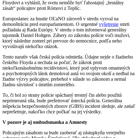
Floydovi a vyhlásil, že svetu nemôže byť ľahostajný „brutálny
zásah“ policajtov proti Rómovi z Teplíc.
Europoslanec za hnutie OĽaNO zároveň v stredu vyzval na
demonštráciu pred europarlamentom. O urgentné
vyšetrenie
smrti
požiadala aj Rada Európy. V stredu o tom informoval generálny
tajomník Daniel Holtgen. Zábery zo zákroku polície voči mužovi,
ktorý následne zomrel pri prevoze do nemocnice, podľa neho
vyvolávajú niekoľko otázok.
Tento naratív však česká polícia odmietla. Údajne nejde o žiadneho
českého Floyda a nechala sa počuť, že zákrok proti
niekoľkonásobnému recidivistovi, ktorý pod vplyvom omamných
a psychotropných látok demoloval autá vo svojom okolí a nedbal na
žiadne výzvy policajtov, prebehol v súlade so zákonom a nemal
žiadnu súvislosť s úmrtím zomrelého.
To, či bol zo strany polície spáchaný trestný čin alebo použitá
neprimeraná sila, bude prešetrovať ústecká polícia. Generálna
inšpekcia bezpečnostných zborov (GIBS) incident sleduje, ale zatiaľ
neprešetruje, nakoľko chce počkať na jej výsledky.
V pozore je aj ombudsmanka a Amnesty
Policajným zásahom sa bude zaoberať aj zástupkyňa verejného