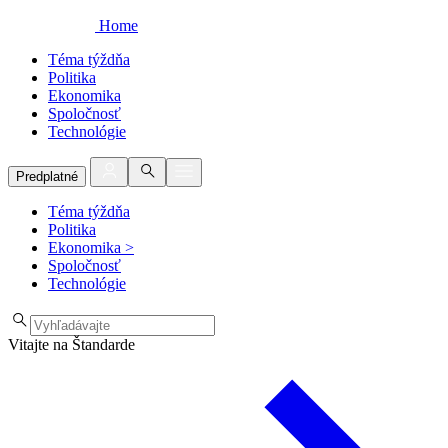
Home
Téma týždňa
Politika
Ekonomika
Spoločnosť
Technológie
Predplatné
Téma týždňa
Politika
Ekonomika
>
Spoločnosť
Technológie
Vitajte na Štandarde