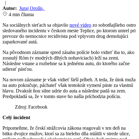
|
Autor:
Juraj Orolín
,
4 min čítania
Na sociálnych sieťach sa objavilo
nové video
zo sobotňajšieho ostro
sledovaného incidentu v českom meste Teplice, po ktorom umrel pri
prevoze do nemocnice recidivista pod vplyvom drog demolujúci
zaparkované autá.
Na pôvodnom zázname spred zásahu polície bolo vidieť iba to, ako
zosnulý Róm (v modrých dlhých nohaviciach) leží na zemi.
Následne vstane a rozbehne sa k jednému autu, do ktorého začne
udierať päsťou.
Na novom zázname je však vidieť širší príbeh. A teda, že útok muža
na auto pokračuje, páchateľ však tentokrát vymení päste za vlastnú
hlavu. Dvakrát ňou silne udrie do auta a následne padá na zem.
Predpokladá sa, že v tomto stave ho našla príchodzia polícia.
Zdroj: Facebook
Celý incident
Pripomeňme, že českí strážcovia zákona reagovali v ten deň na
bitku dvojice mužov, ktorí sa za bieleho dňa mlátili v strede ulice,