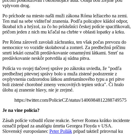
pričom poškodzovali i okolostojace autá. Obaja boli zrejme pod
vplyvom drog.
Po príchode na miesto našli muži zákona Róma ležiaceho na zemi.
Ten mal na sebe viditeľné zranenia. Podľa policajtov kládol odpor,
škrabal ich a hrýzol, za čo ho príslušníci českej polície spacifikovali,
pričom jeden z nich mu kľačal na chrbte v oblasti lopatky a krku.
Pre Róma zároveň zavolali záchranku, ten však počas prevozu do
nemocnice vo vozidle skolaboval a zomrel. Za predbežnú príčinu
smrti lekári označili predávkovanie omamnými látkami. Smrť na
predávkovanie neskôr potvrdila aj súdna pitva.
Polícia vo svojej tlačovej správe po zákroku uviedla, že "podľa
predbežnej pitevnej správy bolo u muža zistené podozrenie z
ovplyvnenia cudzorodou látkou amfetamínového typu a pri pitve
boli zistené chorobné zmeny vencovitých tepien srdca". Či hralo
úlohu aj zranenie hlavy, nie je zrejmé.
https://twitter.com/PolicieCZ/status/1406984812288749575
Je na vine polícia?
Zásah polície vzbudil rôzne reakcie. Server Romea krátko incidente
označil prípad za analógiu úmrtia Georgea Floyda v USA.
Slovenský europoslanec
Peter Pollák
prípad taktiež prirovnal ku