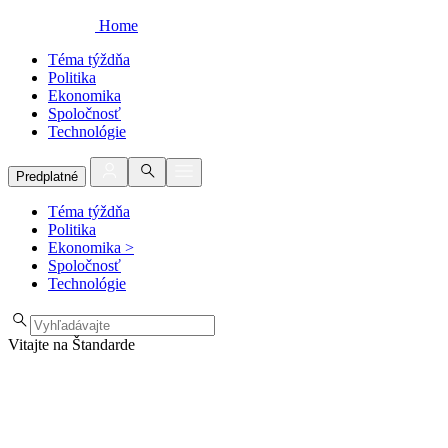
Home
Téma týždňa
Politika
Ekonomika
Spoločnosť
Technológie
Predplatné
Téma týždňa
Politika
Ekonomika
>
Spoločnosť
Technológie
Vitajte na Štandarde