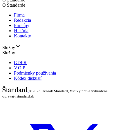
O Štandarde
Firma
Redakcia
Princípy
História
Kontakty
Služby
Služby
GDPR
V.O.P
Podmienky používania
Kódex diskusií
© 2026
Denník Štandard, Všetky práva vyhradené |
oprava@standard.sk