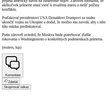
prijíma americký návrh na zastavenie bojov. Zároveň zdôraznil, že
akékoľvek prímerie musí viesť k trvalému mieru a riešiť príčiny
konfliktu.
Poďakoval prezidentovi USA Donaldovi Trumpovi za snahu
ukončiť vojnu na Ukrajine a dodal, že možno mu zavolá, aby s ním
túto otázku prediskutoval.
Putin zároveň uviedol, že Moskva bude potrebovať ďalšie
rokovania s Washingtonom o konkrétnych podmienkach prímeria.
(reuters, lup)
Komentáre
Zdielať
Skopírovať odkaz