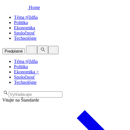
Home
Téma týždňa
Politika
Ekonomika
Spoločnosť
Technológie
Predplatné
Téma týždňa
Politika
Ekonomika
>
Spoločnosť
Technológie
Vitajte na Štandarde