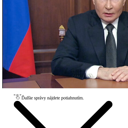
Ďalšie správy nájdete potiahnutím.