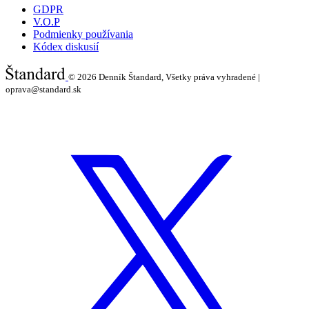
GDPR
V.O.P
Podmienky používania
Kódex diskusií
© 2026
Denník Štandard, Všetky práva vyhradené |
oprava@standard.sk