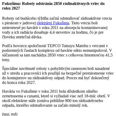
Fukušima: Roboty odstránia 2850 rádioaktívnych vriec do
roku 2027
Roboty od budúceho týždňa začnú odstraňovať rádioaktívne vrecia
s pieskom v jadrovej
elektrárni Fukušima
. Tieto vrecia boli
umiestnené po havárii v roku 2011 na absorpciu kontaminovanej
vody a ich radiácia dosahuje 4,4 sievertov za hodinu, čo je pre
človeka smrteľná dávka.
Podľa hovorcu spoločnosti TEPCO Tatsuyu Matobu s vrecami v
podzemných častiach komplexu od havárie nikto nemanipuloval. V
súčasnosti sa tam nachádza 2850 vriec s celkovou hmotnosťou 41,5
tony.
Špeciálne navrhnuté roboty s pohyblivým ramenom boli nasadené
už v stredu a pracovníci ich použijú na bezpečné premiestnenie vriec
do kontajnerov na rádioaktívny odpad. Proces má byť dokončený
do konca roka 2027.
Havária vo Fukušime v roku 2011 bola dôsledkom silného
zemetrasenia a cunami, ktoré si vyžiadali viac než 18-tisíc obetí. V
okolí elektrárne stále zostáva približne 800 ton rádioaktívneho
odpadu, ktorého odstraňovanie sa začalo minulý rok.
(tasr, red)