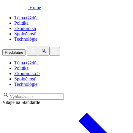
Home
Téma týždňa
Politika
Ekonomika
Spoločnosť
Technológie
Predplatné
Téma týždňa
Politika
Ekonomika
>
Spoločnosť
Technológie
Vitajte na Štandarde