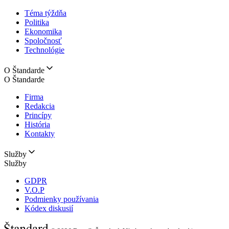
Téma týždňa
Politika
Ekonomika
Spoločnosť
Technológie
O Štandarde
O Štandarde
Firma
Redakcia
Princípy
História
Kontakty
Služby
Služby
GDPR
V.O.P
Podmienky používania
Kódex diskusií