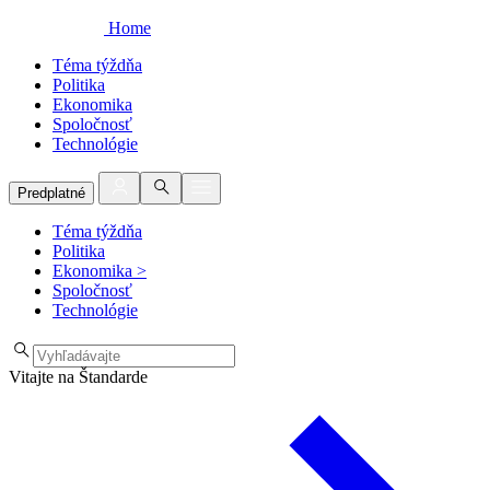
Home
Téma týždňa
Politika
Ekonomika
Spoločnosť
Technológie
Predplatné
Téma týždňa
Politika
Ekonomika
>
Spoločnosť
Technológie
Vitajte na Štandarde