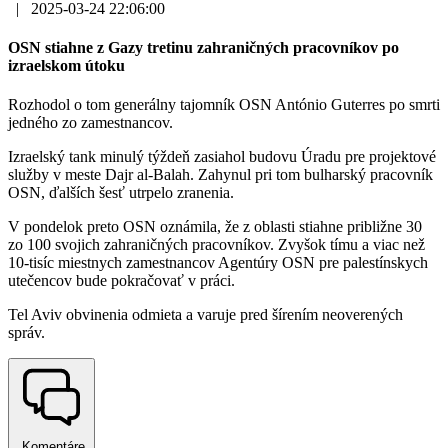
|
2025-03-24 22:06:00
OSN stiahne z Gazy tretinu zahraničných pracovníkov po
izraelskom útoku
Rozhodol o tom generálny tajomník OSN António Guterres po smrti
jedného zo zamestnancov.
Izraelský tank minulý týždeň zasiahol budovu Úradu pre projektové
služby v meste Dajr al-Balah. Zahynul pri tom bulharský pracovník
OSN, ďalších šesť utrpelo zranenia.
V pondelok preto OSN oznámila, že z oblasti stiahne približne 30
zo 100 svojich zahraničných pracovníkov. Zvyšok tímu a viac než
10-tisíc miestnych zamestnancov Agentúry OSN pre palestínskych
utečencov bude pokračovať v práci.
Tel Aviv obvinenia odmieta a varuje pred šírením neoverených
správ.
Komentáre