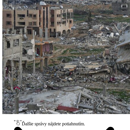
Ďalšie správy nájdete potiahnutím.