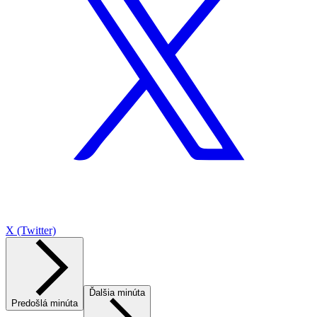
X (Twitter)
Ďalšia minúta
Predošlá minúta