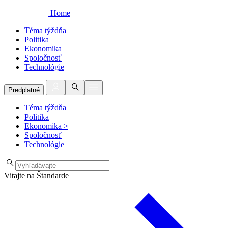
Home
Téma týždňa
Politika
Ekonomika
Spoločnosť
Technológie
Predplatné
Téma týždňa
Politika
Ekonomika
>
Spoločnosť
Technológie
Vitajte na Štandarde