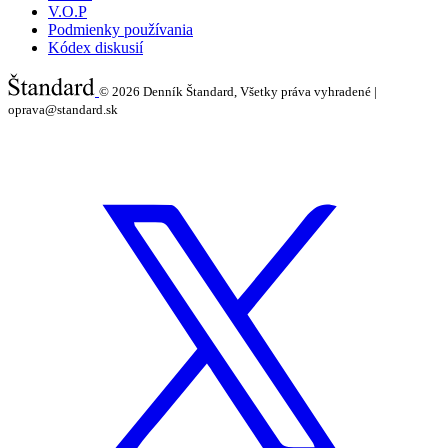
V.O.P
Podmienky používania
Kódex diskusií
© 2026
Denník Štandard, Všetky práva vyhradené |
oprava@standard.sk