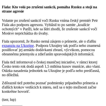
Fiala: Kto volá po zrušení sankcií, pomáha Rusku a stojí na
strane agresie
Volanie po zrušení sankcií voči Rusku vníma český premiér Petr
Fiala ako podporu agresora. Vyhlásil to po samite „koalície
ochotných“ v Paríži, kde sa lídri zhodli, že zrušenie sankcií voči
Moskve neprichádza do úvahy.
Fiala upozornil, že Rusko nemá záujem o prímerie, ale o ďalšiu
expanziu na Ukrajine
. Podpora Ukrajiny tak podľa neho znamená
posilňovať jej armádu dodávkami zbraní, výcvikom, pomocou
obrannému priemyslu a zdieľaním spravodajských informácií.
Fiala tiež informoval o českej muničnej iniciatíve, v rámci ktorej
Česko tento rok dodá aspoň 1,5 milióna kusov munície, ako vlani.
Otázka nasadenia jednotiek na Ukrajine je podľa neho predčasná,
no dôležitá.
Zdôraznil tiež potrebu poznať podmienky prípadného prímeria a
ďalších krokov vedúcich k mieru, než sa o tejto možnosti začne
konkrétne hovoriť.
(tasr, lup)