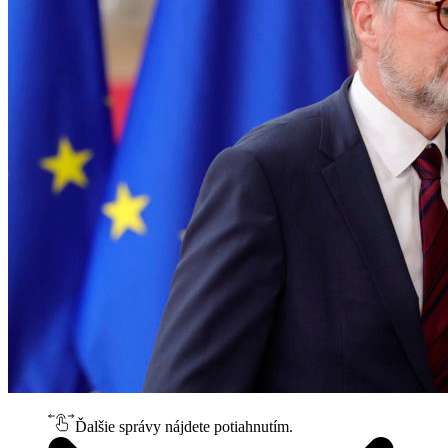
Ďalšie správy nájdete potiahnutím.