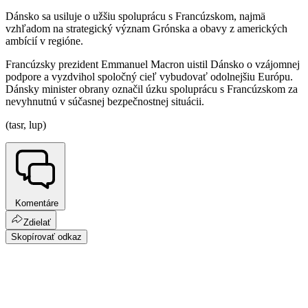
Dánsko sa usiluje o užšiu spoluprácu s Francúzskom, najmä
vzhľadom na strategický význam Grónska a obavy z amerických
ambícií v regióne.
Francúzsky prezident Emmanuel Macron uistil Dánsko o vzájomnej
podpore a vyzdvihol spoločný cieľ vybudovať odolnejšiu Európu.
Dánsky minister obrany označil úzku spoluprácu s Francúzskom za
nevyhnutnú v súčasnej bezpečnostnej situácii.
(tasr, lup)
Komentáre
Zdielať
Skopírovať odkaz