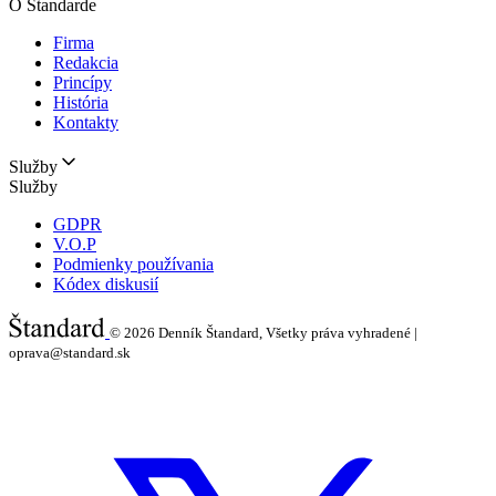
O Štandarde
Firma
Redakcia
Princípy
História
Kontakty
Služby
Služby
GDPR
V.O.P
Podmienky používania
Kódex diskusií
© 2026
Denník Štandard, Všetky práva vyhradené |
oprava@standard.sk