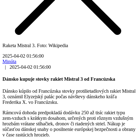
Raketa Mistral 3. Foto: Wikipedia
2025-04-02 01:56:00
Minúta
|
2025-04-02 01:56:00
Dánsko kupuje stovky rakiet Mistral 3 od Francúzska
Dánsko kúpilo od Francúzska stovky protilietadlových rakiet Mistral
3, oznámil Elyzejský palác počas návštevy dánskeho kráľa
Frederika X. vo Francúzsku.
Rámcová dohoda predpokladá dodávku 250 až tisíc rakiet typu
zem-vzduch s krátkym dosahom, určených proti rôznym vzdušným
hrozbám vrátane stíhačiek, dronov či riadených striel. Nákup je
súčasťou dánskej snahy o posilnenie európskej bezpečnosti a obrany
v čase rastúcich hrozieb.