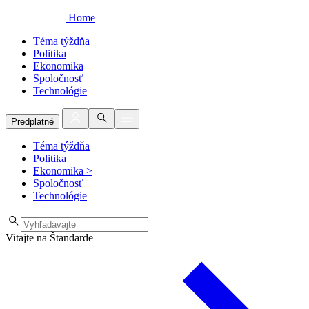
Home
Téma týždňa
Politika
Ekonomika
Spoločnosť
Technológie
Predplatné
Téma týždňa
Politika
Ekonomika
>
Spoločnosť
Technológie
Vitajte na Štandarde