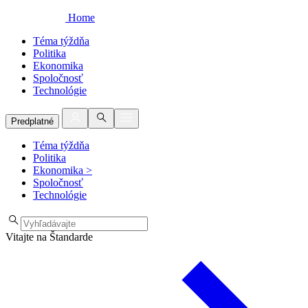
Home
Téma týždňa
Politika
Ekonomika
Spoločnosť
Technológie
Predplatné
Téma týždňa
Politika
Ekonomika
>
Spoločnosť
Technológie
Vitajte na Štandarde