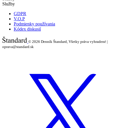
Služby
GDPR
V.O.P
Podmienky používania
Kódex diskusií
© 2026
Denník Štandard, Všetky práva vyhradené |
oprava@standard.sk