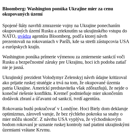
Bloomberg: Washington ponúka Ukrajine mier za cenu
okupovaných území
Spojené štáty navrhli zmrazenie vojny na Ukrajine ponechaním
okupovaných území Rusku a zrieknutím sa ukrajinského vstupu do
NATO,
uvádza
agentúra Bloomberg, podľa ktorej návrh
prezentovali na rokovaniach v Paríži, kde sa stretli zástupcovia USA
a európskych krajín.
Washington ponúka prímerie výmenou za zmiernenie sankcií voči
Rusku a bezpečnostné záruky pre Ukrajinu, hoci ich podoba zatiaľ
nie je jasná.
Ukrajinský prezident Volodymyr Zelenskyj návrh údajne kritizoval
ako prijatie ruskej stratégie a trvá na tom, že okupované územia
patria Ukrajine. Americkí predstavitelia však zdôrazňujú, že nejde o
konečné riešenie konfliktu. Kremeľ podmieňuje mier ukončením
dodávok zbraní a úľavami od sankcií, tvrdí agentúra.
Rokovania budú pokračovať v Londýne. Hoci Biely dom deklaruje
optimizmus, zároveň varuje, že bez rýchleho pokroku sa snahy o
mier môžu skončiť. Z návrhu USA vyplýva, že východiskovým
bodom rokovaní je uznanie ruskej kontroly nad piatimi ukrajinskými
územiami vrátane Krymu.