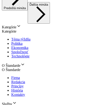
Ďalšia minúta
Predošlá minúta
Kategórie
Kategórie
Téma týždňa
Politika
Ekonomika
Spoločnosť
Technológie
O Štandarde
O Štandarde
Firma
Redakcia
Princípy
História
Kontakty
Služby