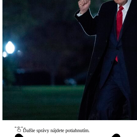
Ďalšie správy nájdete potiahnutím.