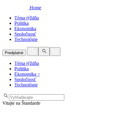
Home
Téma týždňa
Politika
Ekonomika
Spoločnosť
Technológie
Predplatné
Téma týždňa
Politika
Ekonomika
>
Spoločnosť
Technológie
Vitajte na Štandarde