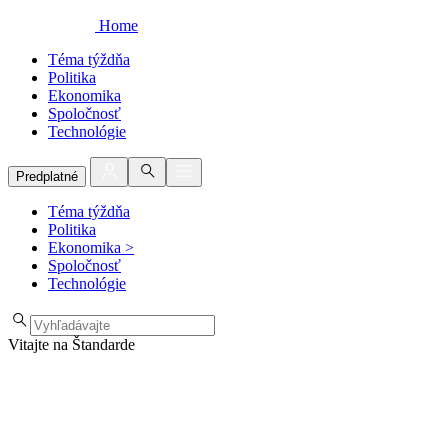
Home
Téma týždňa
Politika
Ekonomika
Spoločnosť
Technológie
Predplatné
Téma týždňa
Politika
Ekonomika
>
Spoločnosť
Technológie
Vitajte na Štandarde