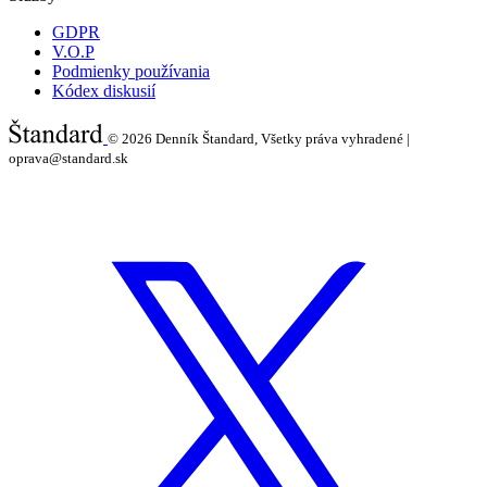
GDPR
V.O.P
Podmienky používania
Kódex diskusií
© 2026
Denník Štandard, Všetky práva vyhradené |
oprava@standard.sk