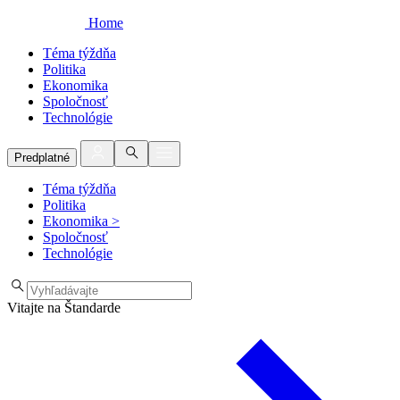
Home
Téma týždňa
Politika
Ekonomika
Spoločnosť
Technológie
Predplatné
Téma týždňa
Politika
Ekonomika
>
Spoločnosť
Technológie
Vitajte na Štandarde