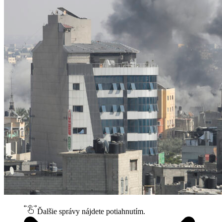
Ďalšie správy nájdete potiahnutím.