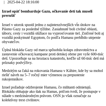
|
2025-04-22 18:16:00
Izrael opäť bombarduje Gazu, očkovanie detí tak museli
prerušiť
Izrael v utorok spustil jednu z najintenzívnejších vĺn útokov na
Pásmo Gazy za posledné týždne. Zasiahnuté boli civilné oblasti,
tábory, cesty i vozidlá slúžiace na vyprosťovanie tiel. Zničené boli aj
vozidlá poskytnuté Egyptom, čo podľa Hamasu prehĺbilo utrpenie
obyvateľov.
Úplná blokáda Gazy od marca spôsobila kolaps zdravotníctva a
zastavenie očkovacej kampane proti detskej obrne pre vyše 600-tisíc
detí. Upozorňuje sa na hroziacu katastrofu, keďže už 60-tisíc detí má
príznaky podvýživy.
Medzitým sa čaká na rokovania Hamasu v Káhire, kde by sa mohol
riešiť návrh na 5–7 ročný mier výmenou za prepustenie
rukojemníkov.
Izrael požaduje odzbrojenie Hamasu, čo militanti odmietajú.
Blokádu obhajuje ako tlak na Hamas, pričom tvrdí, že postupuje v
súlade s medzinárodným právom. OSN ju však označuje za
kolektívny trest civilistov.