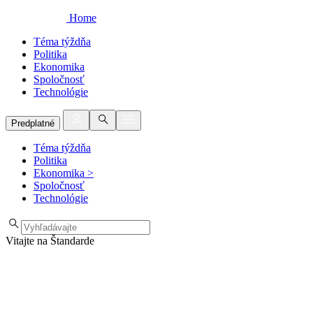
Home
Téma týždňa
Politika
Ekonomika
Spoločnosť
Technológie
Predplatné
Téma týždňa
Politika
Ekonomika
>
Spoločnosť
Technológie
Vitajte na Štandarde