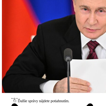
Ďalšie správy nájdete potiahnutím.