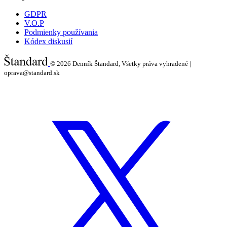
GDPR
V.O.P
Podmienky používania
Kódex diskusií
© 2026
Denník Štandard, Všetky práva vyhradené |
oprava@standard.sk