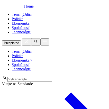
Home
Téma týždňa
Politika
Ekonomika
Spoločnosť
Technológie
Predplatné
Téma týždňa
Politika
Ekonomika
>
Spoločnosť
Technológie
Vitajte na Štandarde