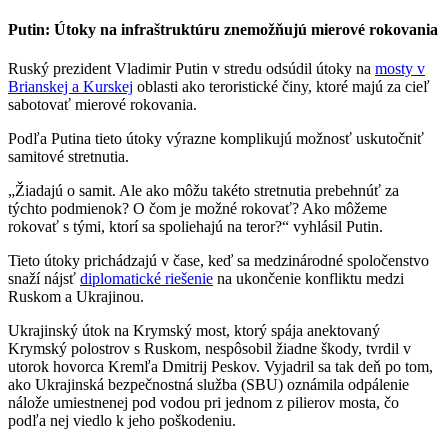
Putin: Útoky na infraštruktúru znemožňujú mierové rokovania
Ruský prezident Vladimir Putin v stredu odsúdil útoky na
mosty v
Brianskej a Kurskej
oblasti ako teroristické činy, ktoré majú za cieľ
sabotovať mierové rokovania.
Podľa Putina tieto útoky výrazne komplikujú možnosť uskutočniť
samitové stretnutia.
„Žiadajú o samit. Ale ako môžu takéto stretnutia prebehnúť za
týchto podmienok? O čom je možné rokovať? Ako môžeme
rokovať s tými, ktorí sa spoliehajú na teror?“ vyhlásil Putin.
Tieto útoky prichádzajú v čase, keď sa medzinárodné spoločenstvo
snaží nájsť
diplomatické riešenie
na ukončenie konfliktu medzi
Ruskom a Ukrajinou.
Ukrajinský útok na Krymský most, ktorý spája anektovaný
Krymský polostrov s Ruskom, nespôsobil žiadne škody, tvrdil v
utorok hovorca Kremľa Dmitrij Peskov. Vyjadril sa tak deň po tom,
ako Ukrajinská bezpečnostná služba (SBU) oznámila odpálenie
nálože umiestnenej pod vodou pri jednom z pilierov mosta, čo
podľa nej viedlo k jeho poškodeniu.