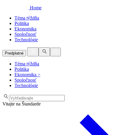
Home
Téma týždňa
Politika
Ekonomika
Spoločnosť
Technológie
Predplatné
Téma týždňa
Politika
Ekonomika
>
Spoločnosť
Technológie
Vitajte na Štandarde