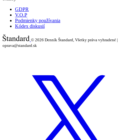
GDPR
V.O.P
Podmienky používania
Kódex diskusií
© 2026
Denník Štandard, Všetky práva vyhradené |
oprava@standard.sk