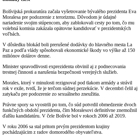
Bolívijská prokuratúra začala vyšetrovanie bývalého prezidenta Eva
Moralesa pre podozrenie z terorizmu. Dôvodom je údajné
nariadenie svojim stúpencom, aby zablokovali cesty po tom, čo mu
volebná komisia zakázala opätovne kandidovať v prezidentských
voľbách.
V dôsledku blokád boli prerušené dodávky do hlavného mesta La
Paz a podľa vlády spôsobovali ekonomické škody vo výške až 150
miliónov dolárov denne.
Minister spravodlivosti exprezidenta obvinil aj z podnecovania
trestnej činnosti a narušenia bezpečnosti verejných služieb.
Morales, ktorý v minulosti rezignoval pod tlakom armády a strávil
rok v exile, tvrdí, že je terčom súdnej perzekúcie. V decembri čelil aj
zatykaču pre podozrenie zo sexuálneho zneužitia.
Právne spory sa vyostrili po tom, čo súd potvrdil obmedzenie dvoch
funkčných období prezidenta, čím Moralesovi definitívne znemožnil
ďalšiu kandidatúru. V čele Bolívie bol v rokoch 2006 až 2019.
V roku 2006 sa stal pritom prvým prezidentom krajiny
pochádzajúcim z radov domorodého obyvateľstva.