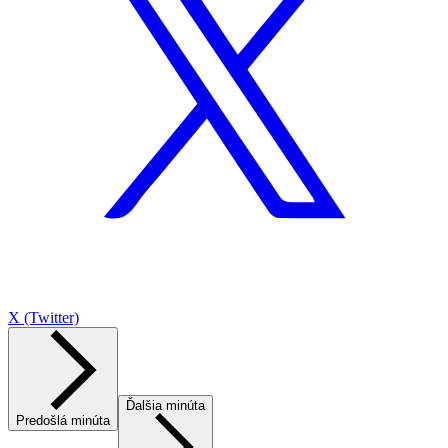
X (Twitter)
Ďalšia minúta
Predošlá minúta