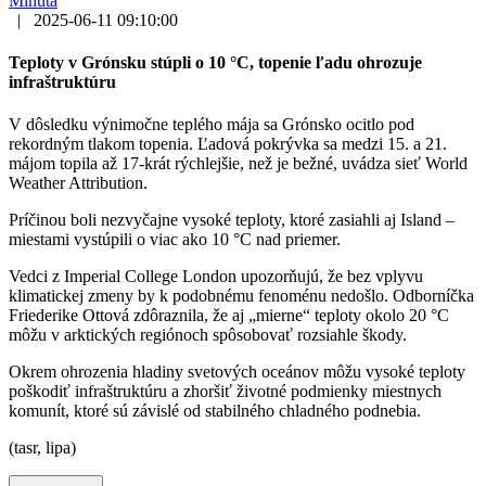
Minúta
|
2025-06-11 09:10:00
Teploty v Grónsku stúpli o 10 °C, topenie ľadu ohrozuje
infraštruktúru
V dôsledku výnimočne teplého mája sa Grónsko ocitlo pod
rekordným tlakom topenia. Ľadová pokrývka sa medzi 15. a 21.
májom topila až 17-krát rýchlejšie, než je bežné, uvádza sieť World
Weather Attribution.
Príčinou boli nezvyčajne vysoké teploty, ktoré zasiahli aj Island –
miestami vystúpili o viac ako 10 °C nad priemer.
Vedci z Imperial College London upozorňujú, že bez vplyvu
klimatickej zmeny by k podobnému fenoménu nedošlo. Odborníčka
Friederike Ottová zdôraznila, že aj „mierne“ teploty okolo 20 °C
môžu v arktických regiónoch spôsobovať rozsiahle škody.
Okrem ohrozenia hladiny svetových oceánov môžu vysoké teploty
poškodiť infraštruktúru a zhoršiť životné podmienky miestnych
komunít, ktoré sú závislé od stabilného chladného podnebia.
(tasr, lipa)