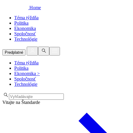
Home
Téma týždňa
Politika
Ekonomika
Spoločnosť
Technológie
Predplatné
Téma týždňa
Politika
Ekonomika
>
Spoločnosť
Technológie
Vitajte na Štandarde