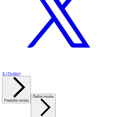
X (Twitter)
Ďalšia minúta
Predošlá minúta