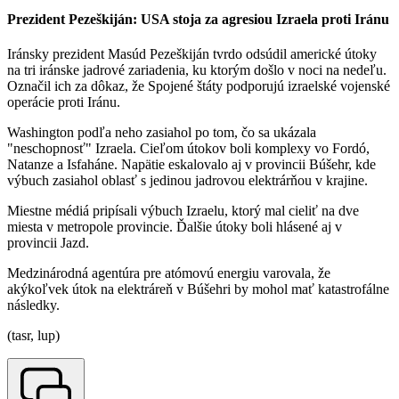
Prezident Pezeškiján: USA stoja za agresiou Izraela proti Iránu
Iránsky prezident Masúd Pezeškiján tvrdo odsúdil americké útoky
na tri iránske jadrové zariadenia, ku ktorým došlo v noci na nedeľu.
Označil ich za dôkaz, že Spojené štáty podporujú izraelské vojenské
operácie proti Iránu.
Washington podľa neho zasiahol po tom, čo sa ukázala
"neschopnosť" Izraela. Cieľom útokov boli komplexy vo Fordó,
Natanze a Isfaháne. Napätie eskalovalo aj v provincii Búšehr, kde
výbuch zasiahol oblasť s jedinou jadrovou elektrárňou v krajine.
Miestne médiá pripísali výbuch Izraelu, ktorý mal cieliť na dve
miesta v metropole provincie. Ďalšie útoky boli hlásené aj v
provincii Jazd.
Medzinárodná agentúra pre atómovú energiu varovala, že
akýkoľvek útok na elektráreň v Búšehri by mohol mať katastrofálne
následky.
(tasr, lup)