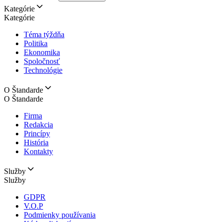
Kategórie
Kategórie
Téma týždňa
Politika
Ekonomika
Spoločnosť
Technológie
O Štandarde
O Štandarde
Firma
Redakcia
Princípy
História
Kontakty
Služby
Služby
GDPR
V.O.P
Podmienky používania