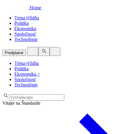
Home
Téma týždňa
Politika
Ekonomika
Spoločnosť
Technológie
Predplatné
Téma týždňa
Politika
Ekonomika
>
Spoločnosť
Technológie
Vitajte na Štandarde