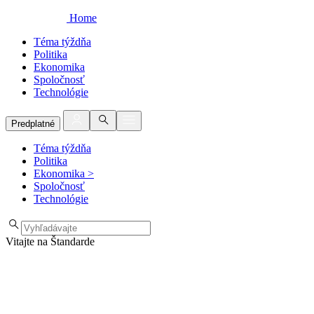
Home
Téma týždňa
Politika
Ekonomika
Spoločnosť
Technológie
Predplatné
Téma týždňa
Politika
Ekonomika
>
Spoločnosť
Technológie
Vitajte na Štandarde