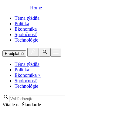
Home
Téma týždňa
Politika
Ekonomika
Spoločnosť
Technológie
Predplatné
Téma týždňa
Politika
Ekonomika
>
Spoločnosť
Technológie
Vitajte na Štandarde