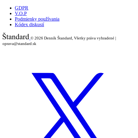
GDPR
V.O.P
Podmienky používania
Kódex diskusií
© 2026
Denník Štandard, Všetky práva vyhradené |
oprava@standard.sk