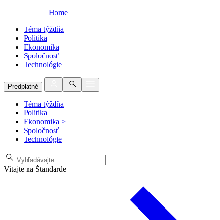
Home
Téma týždňa
Politika
Ekonomika
Spoločnosť
Technológie
Predplatné
Téma týždňa
Politika
Ekonomika
>
Spoločnosť
Technológie
Vitajte na Štandarde