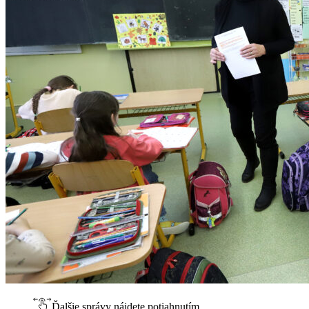
Ďalšie správy nájdete potiahnutím.