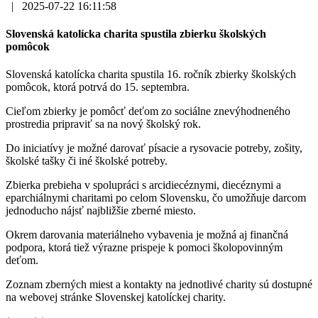
|
2025-07-22 16:11:58
Slovenská katolícka charita spustila zbierku školských
pomôcok
Slovenská katolícka charita spustila 16. ročník zbierky školských
pomôcok, ktorá potrvá do 15. septembra.
Cieľom zbierky je pomôcť deťom zo sociálne znevýhodneného
prostredia pripraviť sa na nový školský rok.
Do iniciatívy je možné darovať písacie a rysovacie potreby, zošity,
školské tašky či iné školské potreby.
Zbierka prebieha v spolupráci s arcidiecéznymi, diecéznymi a
eparchiálnymi charitami po celom Slovensku, čo umožňuje darcom
jednoducho nájsť najbližšie zberné miesto.
Okrem darovania materiálneho vybavenia je možná aj finančná
podpora, ktorá tiež výrazne prispeje k pomoci školopovinným
deťom.
Zoznam zberných miest a kontakty na jednotlivé charity sú dostupné
na webovej stránke Slovenskej katolíckej charity.