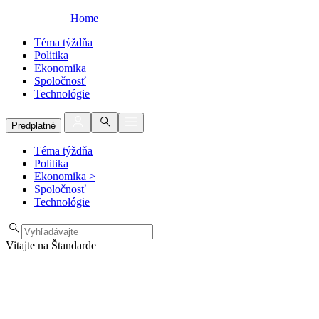
Home
Téma týždňa
Politika
Ekonomika
Spoločnosť
Technológie
Predplatné
Téma týždňa
Politika
Ekonomika
>
Spoločnosť
Technológie
Vitajte na Štandarde