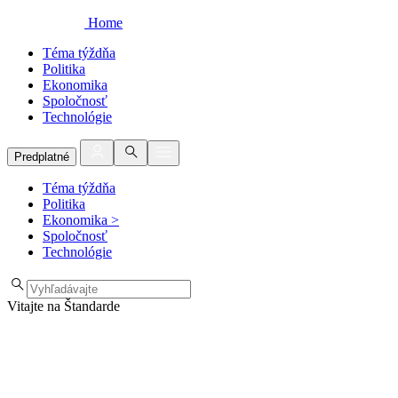
Home
Téma týždňa
Politika
Ekonomika
Spoločnosť
Technológie
Predplatné
Téma týždňa
Politika
Ekonomika
>
Spoločnosť
Technológie
Vitajte na Štandarde