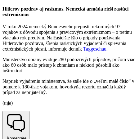
Hitlerov pozdrav aj rasizmus. Nemecká armáda rieši rastúci
extrémizmus
V roku 2024 nemecký Bundeswehr prepustil rekordných 97
vojakov z dôvodu spojenia s pravicovým extrémizmom – o tretinu
viac ako rok predtým. Najčastejšie išlo o prípady používania
Hitlerovho pozdravu, šírenia rasistických vyjadrení či spievania
extrémistických piesní, informuje denník
Taggeschau
.
Ministerstvo obrany eviduje 280 podozrivých prípadov, pričom viac
ako 60 osôb malo prístup k zbraniam a niektorí pôsobili ako
inštruktori.
Napriek vyjadreniu ministerstva, že stále ide o „veľmi malé číslo“ v
pomere k 180-tisíc vojakom, hovorkyňa rezortu označila každý
prípad za neprijateľný.
(mja)
Komentáre