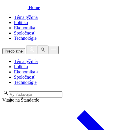
Home
Téma týždňa
Politika
Ekonomika
Spoločnosť
Technológie
Predplatné
Téma týždňa
Politika
Ekonomika
>
Spoločnosť
Technológie
Vitajte na Štandarde