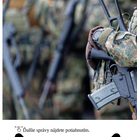
Ďalšie správy nájdete potiahnutím.