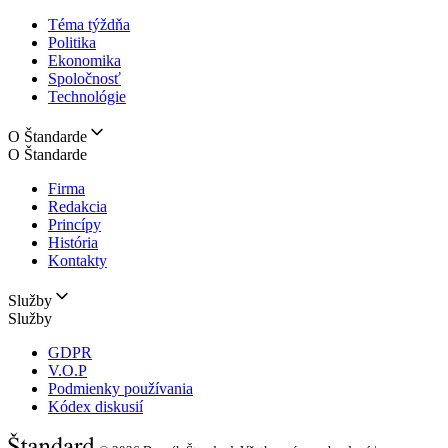
Téma týždňa
Politika
Ekonomika
Spoločnosť
Technológie
O Štandarde
O Štandarde
Firma
Redakcia
Princípy
História
Kontakty
Služby
Služby
GDPR
V.O.P
Podmienky používania
Kódex diskusií