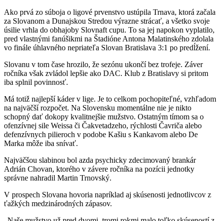
Ako prvá zo súboja o ligové prvenstvo ustúpila Trnava, ktorá začala
za Slovanom a Dunajskou Stredou výrazne strácať, a všetko svoje
úsilie vrhla do obhajoby Slovnaft cupu. To sa jej napokon vyplatilo,
pred vlastnými fanúšikmi na Štadióne Antona Malatinského zdolala
vo finále úhlavného nepriateľa Slovan Bratislava 3:1 po predĺžení.
Slovanu v tom čase hrozilo, že sezónu ukončí bez trofeje. Záver
ročníka však zvládol lepšie ako DAC. Klub z Bratislavy si pritom
iba splnil povinnosť.
Má totiž najlepší káder v lige. Je to celkom pochopiteľné, vzhľadom
na najväčší rozpočet. Na Slovensku momentálne nie je nikto
schopný dať dokopy kvalitnejšie mužstvo. Ostatným tímom sa o
ofenzívnej sile Weissa či Čakvetadzeho, rýchlosti Čavriča alebo
defenzívnych pilieroch v podobe Kašiu s Kankavom alebo De
Marka môže iba snívať.
Najväčšou slabinou bol azda psychicky zdecimovaný brankár
Adrián Chovan, ktorého v závere ročníka na pozícii jednotky
správne nahradil Martin Trnovský.
V prospech Slovana hovoria napríklad aj skúsenosti jednotlivcov z
ťažkých medzinárodných zápasov.
„Naše mužstvo už pred dvomi, tromi rokmi malo toľko skúseností z