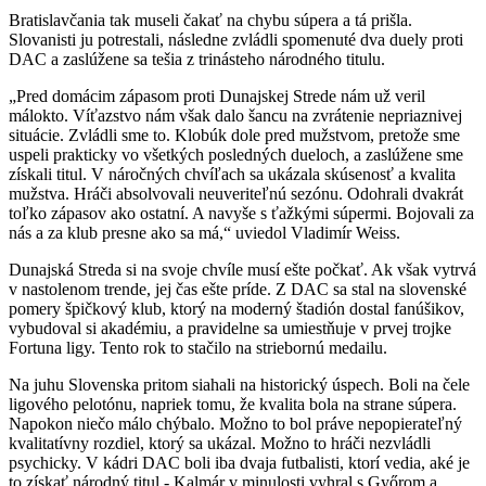
Bratislavčania tak museli čakať na chybu súpera a tá prišla.
Slovanisti ju potrestali, následne zvládli spomenuté dva duely proti
DAC a zaslúžene sa tešia z trinásteho národného titulu.
„Pred domácim zápasom proti Dunajskej Strede nám už veril
málokto. Víťazstvo nám však dalo šancu na zvrátenie nepriaznivej
situácie. Zvládli sme to. Klobúk dole pred mužstvom, pretože sme
uspeli prakticky vo všetkých posledných dueloch, a zaslúžene sme
získali titul. V náročných chvíľach sa ukázala skúsenosť a kvalita
mužstva. Hráči absolvovali neuveriteľnú sezónu. Odohrali dvakrát
toľko zápasov ako ostatní. A navyše s ťažkými súpermi. Bojovali za
nás a za klub presne ako sa má,“ uviedol Vladimír Weiss.
Dunajská Streda si na svoje chvíle musí ešte počkať. Ak však vytrvá
v nastolenom trende, jej čas ešte príde. Z DAC sa stal na slovenské
pomery špičkový klub, ktorý na moderný štadión dostal fanúšikov,
vybudoval si akadémiu, a pravidelne sa umiestňuje v prvej trojke
Fortuna ligy. Tento rok to stačilo na striebornú medailu.
Na juhu Slovenska pritom siahali na historický úspech. Boli na čele
ligového pelotónu, napriek tomu, že kvalita bola na strane súpera.
Napokon niečo málo chýbalo. Možno to bol práve nepopierateľný
kvalitatívny rozdiel, ktorý sa ukázal. Možno to hráči nezvládli
psychicky. V kádri DAC boli iba dvaja futbalisti, ktorí vedia, aké je
to získať národný titul - Kalmár v minulosti vyhral s Győrom a