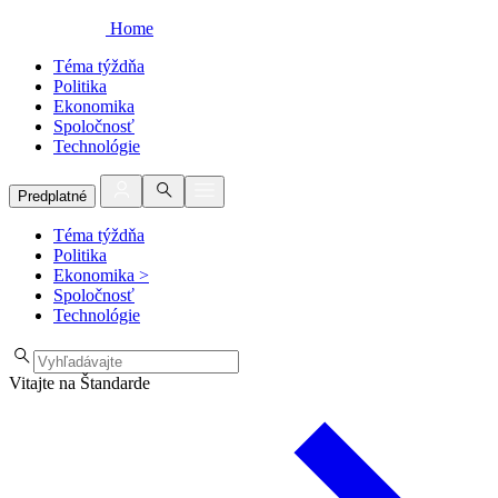
Home
Téma týždňa
Politika
Ekonomika
Spoločnosť
Technológie
Predplatné
Téma týždňa
Politika
Ekonomika
>
Spoločnosť
Technológie
Vitajte na Štandarde