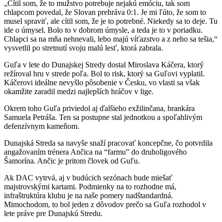
„Cítil som, že to mužstvo potrebuje nejakú emóciu, tak som
chlapcom povedal, že Slovan prehráva 0:1. Je mi ľúto, že som to
musel spraviť, ale cítil som, že je to potrebné. Niekedy sa to deje. Tu
ide o úmysel. Bolo to v dobrom úmysle, a teda je to v poriadku.
Chlapci sa na mňa nehnevali, lebo majú víťazstvo a z neho sa tešia,“
vysvetlil po stretnutí svoju malú lesť, ktorá zabrala.
Guľa v lete do Dunajskej Stredy dostal Miroslava Káčera, ktorý
režíroval hru v strede poľa. Bol to risk, ktorý sa Guľovi vyplatil.
Káčerovi ideálne nevyšlo pôsobenie v Česku, vo vlasti sa však
okamžite zaradil medzi najlepších hráčov v lige.
Okrem toho Guľa priviedol aj ďalšieho exžilinčana, brankára
Samuela Petráša. Ten sa postupne stal jednotkou a spoľahlivým
defenzívnym kameňom.
Dunajská Streda sa navyše snaží pracovať koncepčne, čo potvrdila
angažovaním trénera Ančica na “farmu” do druholigového
Šamorína. Ančic je pritom človek od Guľu.
Ak DAC vytrvá, aj v budúcich sezónach bude miešať
majstrovskými kartami. Podmienky na to rozhodne má,
infraštruktúra klubu je na naše pomery nadštandardná.
Mimochodom, to bol jeden z dôvodov prečo sa Guľa rozhodol v
lete práve pre Dunajskú Stredu.