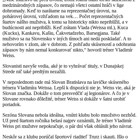
medzinárodných zápasov, čo nemajú všetci ostatní hráči v lige
dohromady. Keď to narátame na reprezentačnej úrovni, na
pohárovej úrovni, vzhľadom na vek… Počet reprezentačných
štartov nášho mužstva, k tomu sa historicky nikto nepriblížil, a v
budúcnosti ani nepriblíži. Keď zrátam Vlada (Weissa ml.), Kuca
(Kucku), Kankavu, Kašiu, Čakvetadzeho, Barsegjana. Také
mužstvo sa na Slovensku v iných tímoch ani nedá poskladať. A to
nehovorím v zlom, ale v dobrom. Z pohľadu skúseností a odohrania
zápasov by nám nemal konkurovať nikto,“ hovoril tréner Vladimír
Weiss.
Slovanisti navyše vedia, aké je to vyhrávať tituly, v Dunajskej
Strede nič také predtým nezažili.
V neposlednom rade má Slovan Bratislava na lavičke skúseného
trénera Vladimíra Weissa. Lepší k dispozícii nie je. Weiss vie, aká je
Slovan značka. Dokáže o tom presvedčiť aj legionárov. A čo je v
Slovane rovnako dôležité, tréner Weiss si dokáže v šatni urobiť
poriadok.
Sezóna Slovana nebola ideálna, vnútri klubu bolo množstvo nezhôd.
Už pred štartom ročníka belasí najprv oznámili, že tréner Vladimír
Weiss pri mužstve nepokračuje, o pár dní však ohlásili jeho návrat.
Neskôr sa z klubu porúčal športový riaditeľ Trurz i skauti. Išlo o