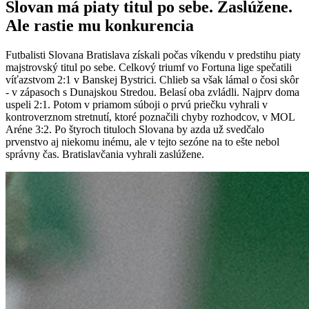
Slovan má piaty titul po sebe. Zaslúžene.
Ale rastie mu konkurencia
Futbalisti Slovana Bratislava získali počas víkendu v predstihu piaty
majstrovský titul po sebe. Celkový triumf vo Fortuna lige spečatili
víťazstvom 2:1 v Banskej Bystrici. Chlieb sa však lámal o čosi skôr
- v zápasoch s Dunajskou Stredou. Belasí oba zvládli. Najprv doma
uspeli 2:1. Potom v priamom súboji o prvú priečku vyhrali v
kontroverznom stretnutí, ktoré poznačili chyby rozhodcov, v MOL
Aréne 3:2. Po štyroch tituloch Slovana by azda už svedčalo
prvenstvo aj niekomu inému, ale v tejto sezóne na to ešte nebol
správny čas. Bratislavčania vyhrali zaslúžene.