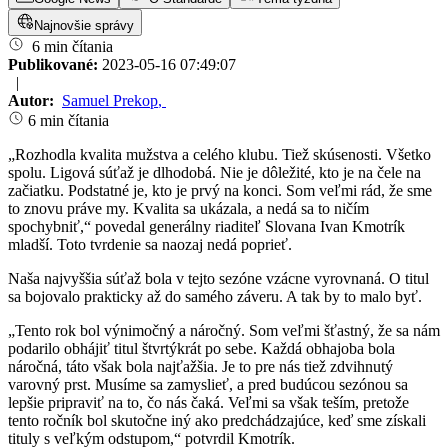
Najnovšie správy
6 min čítania
Publikované:
2023-05-16 07:49:07
|
Autor:
Samuel Prekop
,
6 min čítania
„Rozhodla kvalita mužstva a celého klubu. Tiež skúsenosti. Všetko
spolu. Ligová súťaž je dlhodobá. Nie je dôležité, kto je na čele na
začiatku. Podstatné je, kto je prvý na konci. Som veľmi rád, že sme
to znovu práve my. Kvalita sa ukázala, a nedá sa to ničím
spochybniť,“ povedal generálny riaditeľ Slovana Ivan Kmotrík
mladší. Toto tvrdenie sa naozaj nedá poprieť.
Naša najvyššia súťaž bola v tejto sezóne vzácne vyrovnaná. O titul
sa bojovalo prakticky až do samého záveru. A tak by to malo byť.
„Tento rok bol výnimočný a náročný. Som veľmi šťastný, že sa nám
podarilo obhájiť titul štvrtýkrát po sebe. Každá obhajoba bola
náročná, táto však bola najťažšia. Je to pre nás tiež zdvihnutý
varovný prst. Musíme sa zamyslieť, a pred budúcou sezónou sa
lepšie pripraviť na to, čo nás čaká. Veľmi sa však teším, pretože
tento ročník bol skutočne iný ako predchádzajúce, keď sme získali
tituly s veľkým odstupom,“ potvrdil Kmotrík.