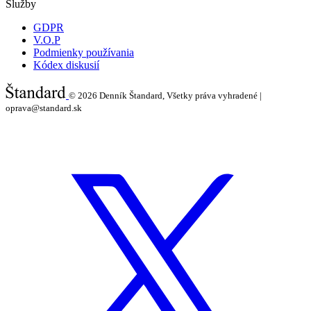
Služby
GDPR
V.O.P
Podmienky používania
Kódex diskusií
© 2026
Denník Štandard, Všetky práva vyhradené |
oprava@standard.sk