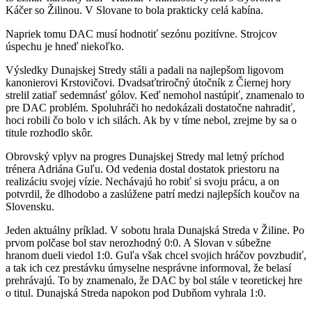
Káčer so Žilinou. V Slovane to bola prakticky celá kabína.
Napriek tomu DAC musí hodnotiť sezónu pozitívne. Strojcov
úspechu je hneď niekoľko.
Výsledky Dunajskej Stredy stáli a padali na najlepšom ligovom
kanonierovi Krstovičovi. Dvadsaťtriročný útočník z Čiernej hory
strelil zatiaľ sedemnásť gólov. Keď nemohol nastúpiť, znamenalo to
pre DAC problém. Spoluhráči ho nedokázali dostatočne nahradiť,
hoci robili čo bolo v ich silách. Ak by v tíme nebol, zrejme by sa o
titule rozhodlo skôr.
Obrovský vplyv na progres Dunajskej Stredy mal letný príchod
trénera Adriána Guľu. Od vedenia dostal dostatok priestoru na
realizáciu svojej vízie. Nechávajú ho robiť si svoju prácu, a on
potvrdil, že dlhodobo a zaslúžene patrí medzi najlepších koučov na
Slovensku.
Jeden aktuálny príklad. V sobotu hrala Dunajská Streda v Žiline. Po
prvom polčase bol stav nerozhodný 0:0. A Slovan v súbežne
hranom dueli viedol 1:0. Guľa však chcel svojich hráčov povzbudiť,
a tak ich cez prestávku úmyselne nesprávne informoval, že belasí
prehrávajú. To by znamenalo, že DAC by bol stále v teoretickej hre
o titul. Dunajská Streda napokon pod Dubňom vyhrala 1:0.