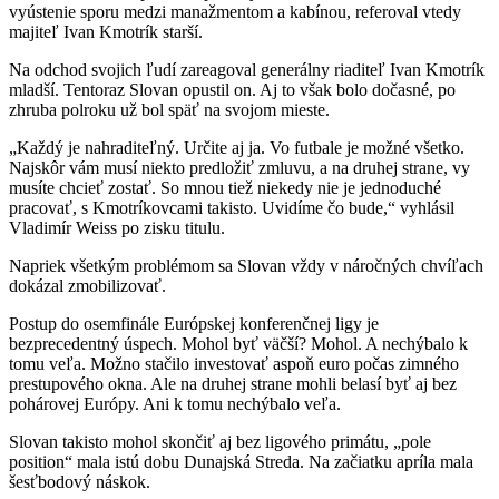
vyústenie sporu medzi manažmentom a kabínou, referoval vtedy
majiteľ Ivan Kmotrík starší.
Na odchod svojich ľudí zareagoval generálny riaditeľ Ivan Kmotrík
mladší. Tentoraz Slovan opustil on. Aj to však bolo dočasné, po
zhruba polroku už bol späť na svojom mieste.
„Každý je nahraditeľný. Určite aj ja. Vo futbale je možné všetko.
Najskôr vám musí niekto predložiť zmluvu, a na druhej strane, vy
musíte chcieť zostať. So mnou tiež niekedy nie je jednoduché
pracovať, s Kmotríkovcami takisto. Uvidíme čo bude,“ vyhlásil
Vladimír Weiss po zisku titulu.
Napriek všetkým problémom sa Slovan vždy v náročných chvíľach
dokázal zmobilizovať.
Postup do osemfinále Európskej konferenčnej ligy je
bezprecedentný úspech. Mohol byť väčší? Mohol. A nechýbalo k
tomu veľa. Možno stačilo investovať aspoň euro počas zimného
prestupového okna. Ale na druhej strane mohli belasí byť aj bez
pohárovej Európy. Ani k tomu nechýbalo veľa.
Slovan takisto mohol skončiť aj bez ligového primátu, „pole
position“ mala istú dobu Dunajská Streda. Na začiatku apríla mala
šesťbodový náskok.