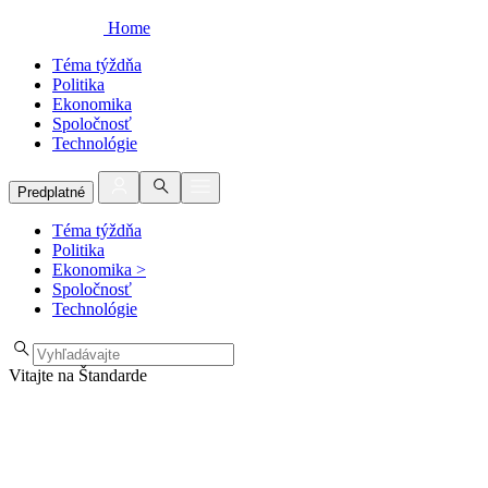
Home
Téma týždňa
Politika
Ekonomika
Spoločnosť
Technológie
Predplatné
Téma týždňa
Politika
Ekonomika
>
Spoločnosť
Technológie
Vitajte na Štandarde