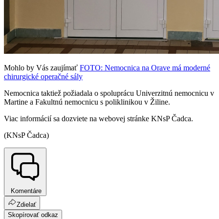
Mohlo by Vás zaujímať
FOTO: Nemocnica na Orave má moderné
chirurgické operačné sály
Nemocnica taktiež požiadala o spoluprácu Univerzitnú nemocnicu v
Martine a Fakultnú nemocnicu s poliklinikou v Žiline.
Viac informácií sa dozviete na webovej stránke KNsP Čadca.
(KNsP Čadca)
Komentáre
Zdielať
Skopírovať odkaz