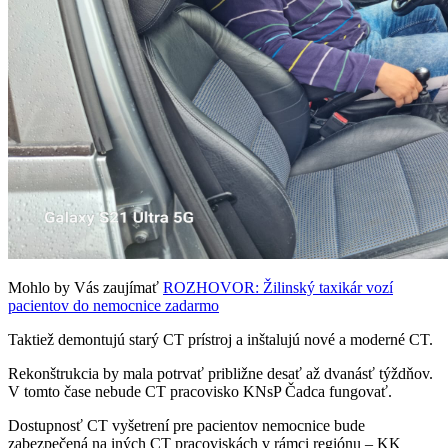
Mohlo by Vás zaujímať
ROZHOVOR: Žilinský taxikár vozí
pacientov do nemocnice zadarmo
Taktiež demontujú starý CT prístroj a inštalujú nové a moderné CT.
Rekonštrukcia by mala potrvať približne desať až dvanásť týždňov.
V tomto čase nebude CT pracovisko KNsP Čadca fungovať.
Dostupnosť CT vyšetrení pre pacientov nemocnice bude
zabezpečená na iných CT pracoviskách v rámci regiónu – KK