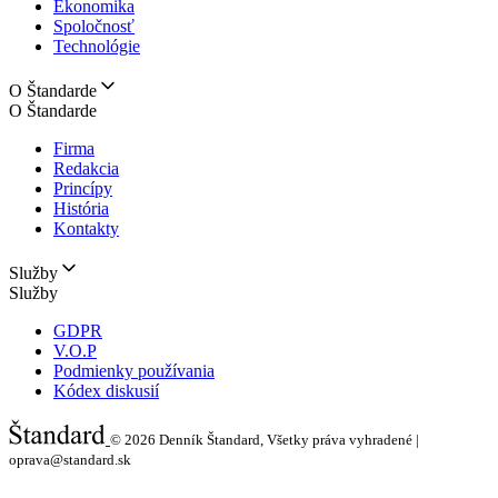
Ekonomika
Spoločnosť
Technológie
O Štandarde
O Štandarde
Firma
Redakcia
Princípy
História
Kontakty
Služby
Služby
GDPR
V.O.P
Podmienky používania
Kódex diskusií
© 2026
Denník Štandard, Všetky práva vyhradené |
oprava@standard.sk