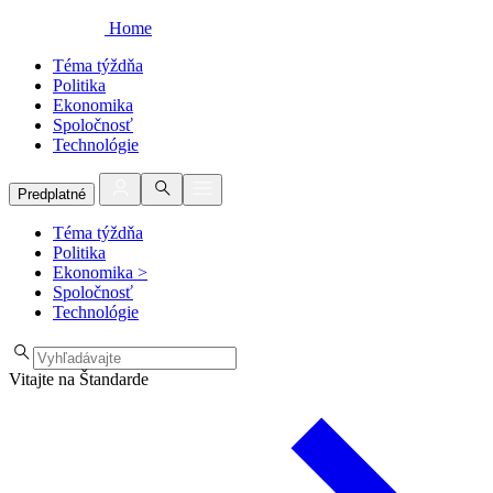
Home
Téma týždňa
Politika
Ekonomika
Spoločnosť
Technológie
Predplatné
Téma týždňa
Politika
Ekonomika
>
Spoločnosť
Technológie
Vitajte na Štandarde