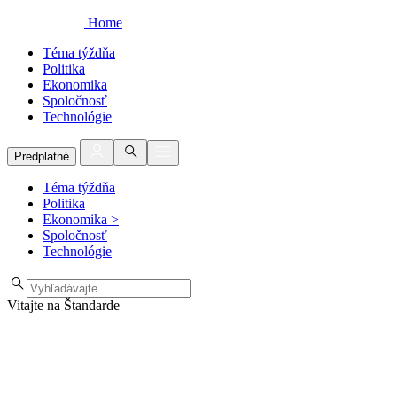
Home
Téma týždňa
Politika
Ekonomika
Spoločnosť
Technológie
Predplatné
Téma týždňa
Politika
Ekonomika
>
Spoločnosť
Technológie
Vitajte na Štandarde