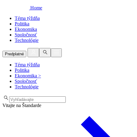
Home
Téma týždňa
Politika
Ekonomika
Spoločnosť
Technológie
Predplatné
Téma týždňa
Politika
Ekonomika
>
Spoločnosť
Technológie
Vitajte na Štandarde