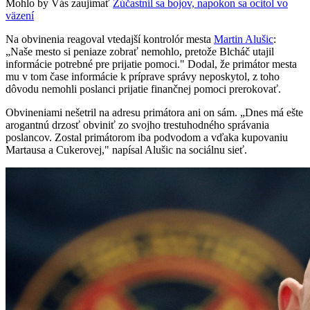
Mohlo by Vás zaujímať
Zúčastnil sa bojov, napokon sa ocitol vo
väzení
Na obvinenia reagoval vtedajší kontrolór mesta
Martin Alušic
:
„Naše mesto si peniaze zobrať nemohlo, pretože Blcháč utajil
informácie potrebné pre prijatie pomoci." Dodal, že primátor mesta
mu v tom čase informácie k príprave správy neposkytol, z toho
dôvodu nemohli poslanci prijatie finančnej pomoci prerokovať.
Obvineniami nešetril na adresu primátora ani on sám. „Dnes má ešte
arogantnú drzosť obviniť zo svojho trestuhodného správania
poslancov. Zostal primátorom iba podvodom a vďaka kupovaniu
Martausa a Cukerovej," napísal Alušic na sociálnu sieť.