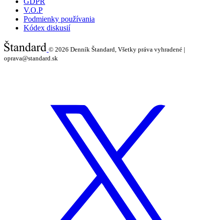
GDPR
V.O.P
Podmienky používania
Kódex diskusií
© 2026
Denník Štandard, Všetky práva vyhradené |
oprava@standard.sk