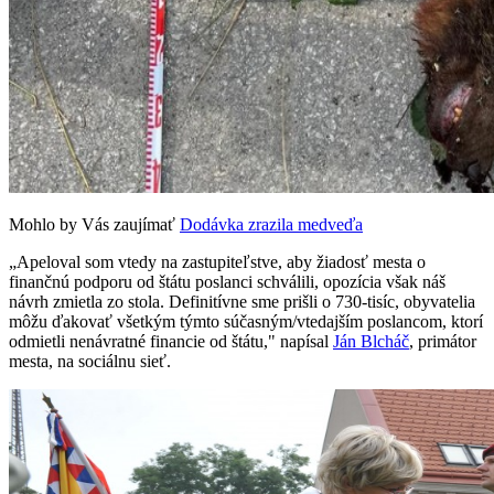
Mohlo by Vás zaujímať
Dodávka zrazila medveďa
„Apeloval som vtedy na zastupiteľstve, aby žiadosť mesta o
finančnú podporu od štátu poslanci schválili, opozícia však náš
návrh zmietla zo stola. Definitívne sme prišli o 730-tisíc, obyvatelia
môžu ďakovať všetkým týmto súčasným/vtedajším poslancom, ktorí
odmietli nenávratné financie od štátu," napísal
Ján Blcháč
, primátor
mesta, na sociálnu sieť.