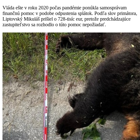
Vláda ešte v roku 2020 počas pandémie ponúkla samosprávam
finančnú pomoc v podobe odpustenia splátok. Podľa slov primátora,
Liptovský Mikuláš prišiel o 728-tisíc eur, pretože predchádzajúce
zastupiteľstvo sa rozhodlo o túto pomoc nepožiadať.