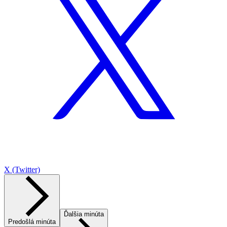
X (Twitter)
Ďalšia minúta
Predošlá minúta