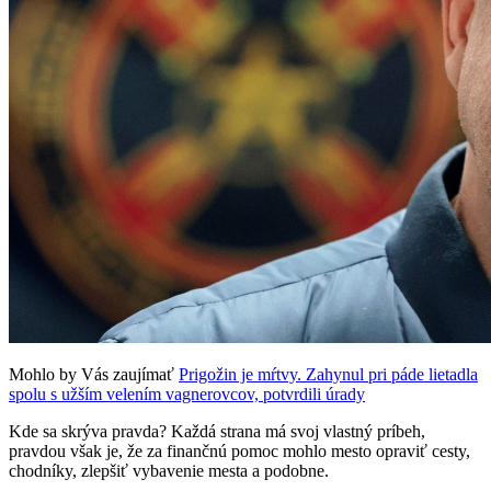
Mohlo by Vás zaujímať
Prigožin je mŕtvy. Zahynul pri páde lietadla
spolu s užším velením vagnerovcov, potvrdili úrady
Kde sa skrýva pravda? Každá strana má svoj vlastný príbeh,
pravdou však je, že za finančnú pomoc mohlo mesto opraviť cesty,
chodníky, zlepšiť vybavenie mesta a podobne.