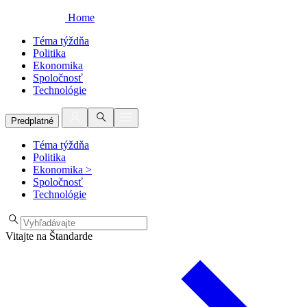
Home
Téma týždňa
Politika
Ekonomika
Spoločnosť
Technológie
Predplatné
Téma týždňa
Politika
Ekonomika
>
Spoločnosť
Technológie
Vitajte na Štandarde