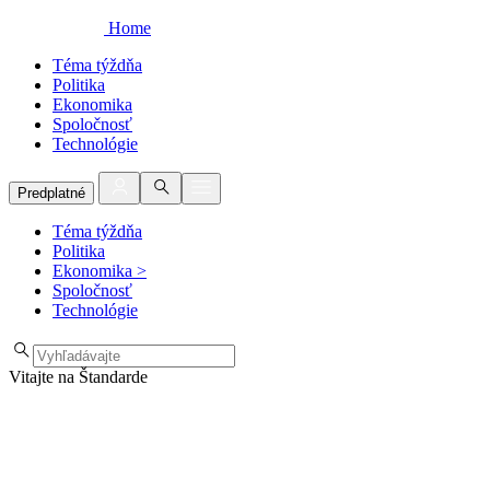
Home
Téma týždňa
Politika
Ekonomika
Spoločnosť
Technológie
Predplatné
Téma týždňa
Politika
Ekonomika
>
Spoločnosť
Technológie
Vitajte na Štandarde