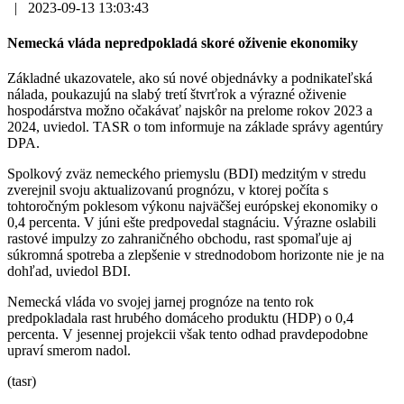
|
2023-09-13 13:03:43
Nemecká vláda nepredpokladá skoré oživenie ekonomiky
Základné ukazovatele, ako sú nové objednávky a podnikateľská
nálada, poukazujú na slabý tretí štvrťrok a výrazné oživenie
hospodárstva možno očakávať najskôr na prelome rokov 2023 a
2024, uviedol. TASR o tom informuje na základe správy agentúry
DPA.
Spolkový zväz nemeckého priemyslu (BDI) medzitým v stredu
zverejnil svoju aktualizovanú prognózu, v ktorej počíta s
tohtoročným poklesom výkonu najväčšej európskej ekonomiky o
0,4 percenta. V júni ešte predpovedal stagnáciu. Výrazne oslabili
rastové impulzy zo zahraničného obchodu, rast spomaľuje aj
súkromná spotreba a zlepšenie v strednodobom horizonte nie je na
dohľad, uviedol BDI.
Nemecká vláda vo svojej jarnej prognóze na tento rok
predpokladala rast hrubého domáceho produktu (HDP) o 0,4
percenta. V jesennej projekcii však tento odhad pravdepodobne
upraví smerom nadol.
(tasr)