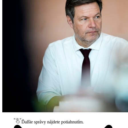
Ďalšie správy nájdete potiahnutím.