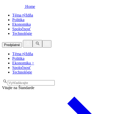
Home
Téma týždňa
Politika
Ekonomika
Spoločnosť
Technológie
Predplatné
Téma týždňa
Politika
Ekonomika
>
Spoločnosť
Technológie
Vitajte na Štandarde