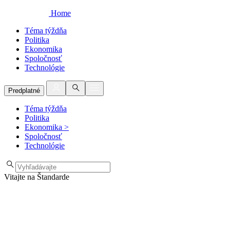
Home
Téma týždňa
Politika
Ekonomika
Spoločnosť
Technológie
Predplatné
Téma týždňa
Politika
Ekonomika
>
Spoločnosť
Technológie
Vitajte na Štandarde