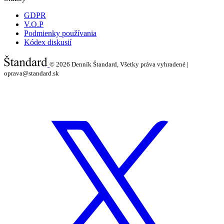
GDPR
V.O.P
Podmienky používania
Kódex diskusií
© 2026
Denník Štandard, Všetky práva vyhradené |
oprava@standard.sk