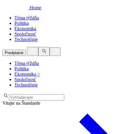
Home
Téma týždňa
Politika
Ekonomika
Spoločnosť
Technológie
Predplatné
Téma týždňa
Politika
Ekonomika
>
Spoločnosť
Technológie
Vitajte na Štandarde