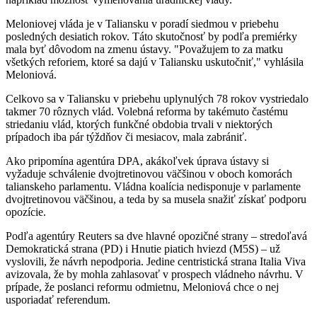
Meloniovej vláda je v Taliansku v poradí siedmou v priebehu
posledných desiatich rokov. Táto skutočnosť by podľa premiérky
mala byť dôvodom na zmenu ústavy. "Považujem to za matku
všetkých reforiem, ktoré sa dajú v Taliansku uskutočniť," vyhlásila
Meloniová.
Celkovo sa v Taliansku v priebehu uplynulých 78 rokov vystriedalo
takmer 70 rôznych vlád. Volebná reforma by takémuto častému
striedaniu vlád, ktorých funkčné obdobia trvali v niektorých
prípadoch iba pár týždňov či mesiacov, mala zabrániť.
Ako pripomína agentúra DPA, akákoľvek úprava ústavy si
vyžaduje schválenie dvojtretinovou väčšinou v oboch komorách
talianskeho parlamentu. Vládna koalícia nedisponuje v parlamente
dvojtretinovou väčšinou, a teda by sa musela snažiť získať podporu
opozície.
Podľa agentúry Reuters sa dve hlavné opozičné strany – stredoľavá
Demokratická strana (PD) i Hnutie piatich hviezd (M5S) – už
vyslovili, že návrh nepodporia. Jedine centristická strana Italia Viva
avizovala, že by mohla zahlasovať v prospech vládneho návrhu. V
prípade, že poslanci reformu odmietnu, Meloniová chce o nej
usporiadať referendum.