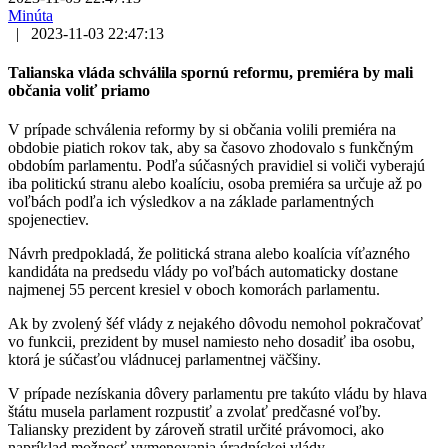
Minúta
|
2023-11-03 22:47:13
Talianska vláda schválila spornú reformu, premiéra by mali
občania voliť priamo
V prípade schválenia reformy by si občania volili premiéra na
obdobie piatich rokov tak, aby sa časovo zhodovalo s funkčným
obdobím parlamentu. Podľa súčasných pravidiel si voliči vyberajú
iba politickú stranu alebo koalíciu, osoba premiéra sa určuje až po
voľbách podľa ich výsledkov a na základe parlamentných
spojenectiev.
Návrh predpokladá, že politická strana alebo koalícia víťazného
kandidáta na predsedu vlády po voľbách automaticky dostane
najmenej 55 percent kresiel v oboch komorách parlamentu.
Ak by zvolený šéf vlády z nejakého dôvodu nemohol pokračovať
vo funkcii, prezident by musel namiesto neho dosadiť iba osobu,
ktorá je súčasťou vládnucej parlamentnej väčšiny.
V prípade nezískania dôvery parlamentu pre takúto vládu by hlava
štátu musela parlament rozpustiť a zvolať predčasné voľby.
Taliansky prezident by zároveň stratil určité právomoci, ako
napríklad možnosť vymenovania úradníckej vlády.