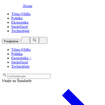
Home
Téma týždňa
Politika
Ekonomika
Spoločnosť
Technológie
Predplatné
Téma týždňa
Politika
Ekonomika
>
Spoločnosť
Technológie
Vitajte na Štandarde