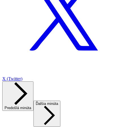
X (Twitter)
Ďalšia minúta
Predošlá minúta