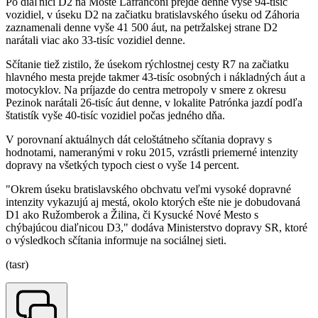
Po diaľnici D2 na Moste Lafranconi prejde denne vyše 94-tisíc
vozidiel, v úseku D2 na začiatku bratislavského úseku od Záhoria
zaznamenali denne vyše 41 500 áut, na petržalskej strane D2
narátali viac ako 33-tisíc vozidiel denne.
Sčítanie tiež zistilo, že úsekom rýchlostnej cesty R7 na začiatku
hlavného mesta prejde takmer 43-tisíc osobných i nákladných áut a
motocyklov. Na príjazde do centra metropoly v smere z okresu
Pezinok narátali 26-tisíc áut denne, v lokalite Patrónka jazdí podľa
štatistík vyše 40-tisíc vozidiel počas jedného dňa.
V porovnaní aktuálnych dát celoštátneho sčítania dopravy s
hodnotami, nameranými v roku 2015, vzrástli priemerné intenzity
dopravy na všetkých typoch ciest o vyše 14 percent.
"Okrem úseku bratislavského obchvatu veľmi vysoké dopravné
intenzity vykazujú aj mestá, okolo ktorých ešte nie je dobudovaná
D1 ako Ružomberok a Žilina, či Kysucké Nové Mesto s
chýbajúcou diaľnicou D3," dodáva Ministerstvo dopravy SR, ktoré
o výsledkoch sčítania informuje na sociálnej sieti.
(tasr)