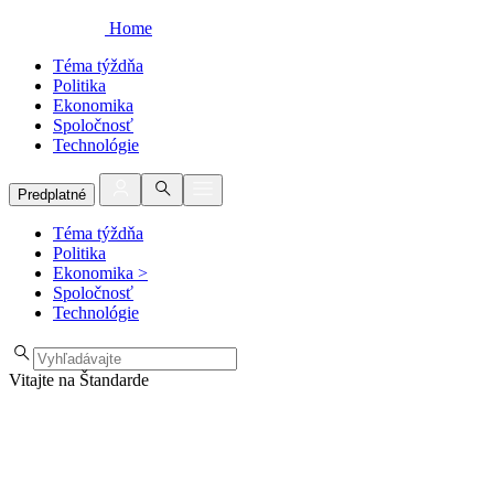
Home
Téma týždňa
Politika
Ekonomika
Spoločnosť
Technológie
Predplatné
Téma týždňa
Politika
Ekonomika
>
Spoločnosť
Technológie
Vitajte na Štandarde