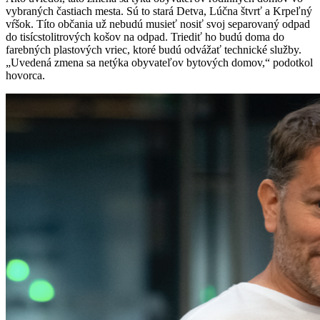
vybraných častiach mesta. Sú to stará Detva, Lúčna štvrť a Krpeľný
vŕšok. Títo občania už nebudú musieť nosiť svoj separovaný odpad
do tisícstolitrových košov na odpad. Triediť ho budú doma do
farebných plastových vriec, ktoré budú odvážať technické služby.
„Uvedená zmena sa netýka obyvateľov bytových domov,“ podotkol
hovorca.