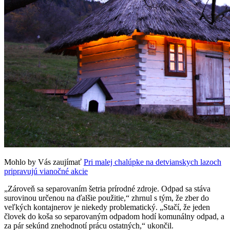
Mohlo by Vás zaujímať
Pri malej chalúpke na detvianskych lazoch
pripravujú vianočné akcie
„Zároveň sa separovaním šetria prírodné zdroje. Odpad sa stáva
surovinou určenou na ďalšie použitie,“ zhrnul s tým, že zber do
veľkých kontajnerov je niekedy problematický. „Stačí, že jeden
človek do koša so separovaným odpadom hodí komunálny odpad, a
za pár sekúnd znehodnotí prácu ostatných,“ ukončil.