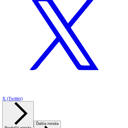
X (Twitter)
Ďalšia minúta
Predošlá minúta