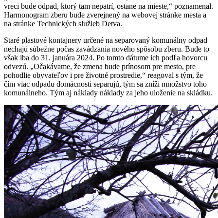
vreci bude odpad, ktorý tam nepatrí, ostane na mieste,“ poznamenal.
Harmonogram zberu bude zverejnený na webovej stránke mesta a
na stránke Technických služieb Detva.
Staré plastové kontajnery určené na separovaný komunálny odpad
nechajú súbežne počas zavádzania nového spôsobu zberu. Bude to
však iba do 31. januára 2024. Po tomto dátume ich podľa hovorcu
odvezú. „Očakávame, že zmena bude prínosom pre mesto, pre
pohodlie obyvateľov i pre životné prostredie,“ reagoval s tým, že
čím viac odpadu domácnosti separujú, tým sa zníži množstvo toho
komunálneho. Tým aj náklady náklady za jeho uloženie na skládku.