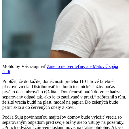
Mohlo by Vás zaujímať
Znie to neuveriteľne, ale Matovič spája
ľudí
Priblížil, že do každej domácnosti pridelia 110-litrové farebné
plastové vrecia. Distribuovať ich budú technické služby počas
prvého decembrového týždňa. „Domácnosti budú do vriec hádzať
separovaný odpad tak, ako je to zaužívané v praxi,“ zdôraznil s tým,
že žlté vrecia budú na plast, modré na papier. Do zelených bude
patriť sklo a do červených obaly z kovu.
Podľa Suju povinnosťou majiteľov domov bude vyložiť vrecia so
separovaným odpadom pred svoje brány alebo vstupy na pozemky.
„Pri ich odvážaní zároveň dostanú nové, na ďalšie obdobie. Ak vo