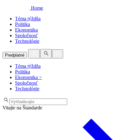
Home
Téma týždňa
Politika
Ekonomika
Spoločnosť
Technológie
Predplatné
Téma týždňa
Politika
Ekonomika
>
Spoločnosť
Technológie
Vitajte na Štandarde