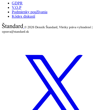
GDPR
V.O.P
Podmienky používania
Kódex diskusií
© 2026
Denník Štandard, Všetky práva vyhradené |
oprava@standard.sk