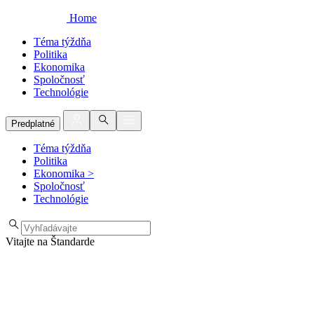
Home
Téma týždňa
Politika
Ekonomika
Spoločnosť
Technológie
Predplatné
Téma týždňa
Politika
Ekonomika
>
Spoločnosť
Technológie
Vitajte na Štandarde