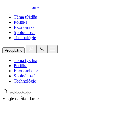
Home
Téma týždňa
Politika
Ekonomika
Spoločnosť
Technológie
Predplatné
Téma týždňa
Politika
Ekonomika
>
Spoločnosť
Technológie
Vitajte na Štandarde