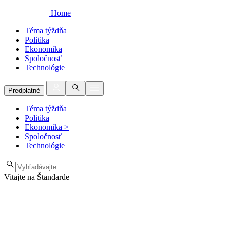
Home
Téma týždňa
Politika
Ekonomika
Spoločnosť
Technológie
Predplatné
Téma týždňa
Politika
Ekonomika
>
Spoločnosť
Technológie
Vitajte na Štandarde