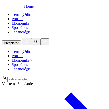
Home
Téma týždňa
Politika
Ekonomika
Spoločnosť
Technológie
Predplatné
Téma týždňa
Politika
Ekonomika
>
Spoločnosť
Technológie
Vitajte na Štandarde