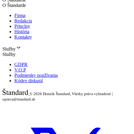
O Štandarde
Firma
Redakcia
Princípy
História
Kontakty
Služby
Služby
GDPR
V.O.P
Podmienky používania
Kódex diskusií
© 2026
Denník Štandard, Všetky práva vyhradené |
oprava@standard.sk