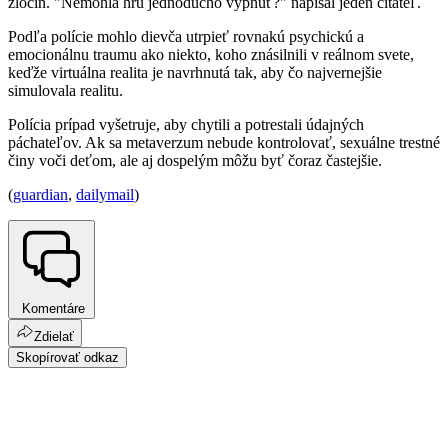
zločin. "Nemohla hru jednoducho vypnúť?" napísal jeden čitateľ.
Podľa polície mohlo dievča utrpieť rovnakú psychickú a
emocionálnu traumu ako niekto, koho znásilnili v reálnom svete,
keďže virtuálna realita je navrhnutá tak, aby čo najvernejšie
simulovala realitu.
Polícia prípad vyšetruje, aby chytili a potrestali údajných
páchateľov. Ak sa metaverzum nebude kontrolovať, sexuálne trestné
činy voči deťom, ale aj dospelým môžu byť čoraz častejšie.
(
guardian
,
dailymail
)
Komentáre
Zdielať
Skopírovať odkaz