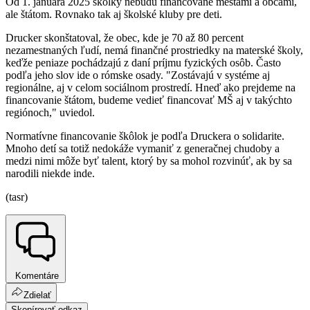
Od 1. januára 2025 škôlky nebudú financované mestami a obcami,
ale štátom. Rovnako tak aj školské kluby pre deti.
Drucker skonštatoval, že obec, kde je 70 až 80 percent
nezamestnaných ľudí, nemá finančné prostriedky na materské školy,
keďže peniaze pochádzajú z daní príjmu fyzických osôb. Často
podľa jeho slov ide o rómske osady. "Zostávajú v systéme aj
regionálne, aj v celom sociálnom prostredí. Hneď ako prejdeme na
financovanie štátom, budeme vedieť financovať MŠ aj v takýchto
regiónoch," uviedol.
Normatívne financovanie škôlok je podľa Druckera o solidarite.
Mnoho detí sa totiž nedokáže vymaniť z generačnej chudoby a
medzi nimi môže byť talent, ktorý by sa mohol rozvinúť, ak by sa
narodili niekde inde.
(tasr)
Komentáre
Zdielať
Skopírovať odkaz