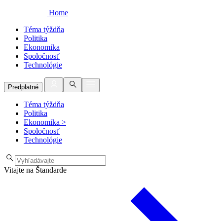
Home
Téma týždňa
Politika
Ekonomika
Spoločnosť
Technológie
Predplatné
Téma týždňa
Politika
Ekonomika
>
Spoločnosť
Technológie
Vitajte na Štandarde