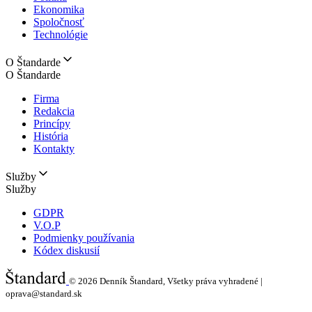
Ekonomika
Spoločnosť
Technológie
O Štandarde
O Štandarde
Firma
Redakcia
Princípy
História
Kontakty
Služby
Služby
GDPR
V.O.P
Podmienky používania
Kódex diskusií
© 2026
Denník Štandard, Všetky práva vyhradené |
oprava@standard.sk