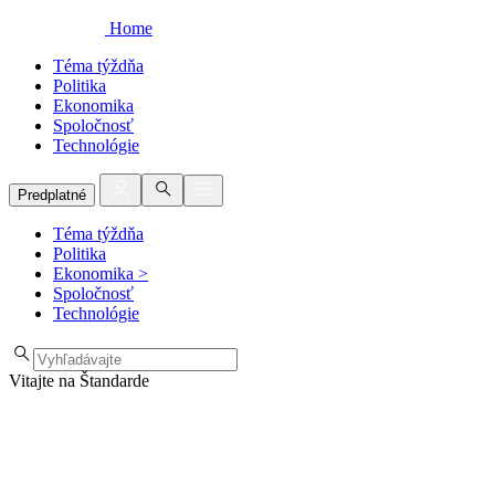
Home
Téma týždňa
Politika
Ekonomika
Spoločnosť
Technológie
Predplatné
Téma týždňa
Politika
Ekonomika
>
Spoločnosť
Technológie
Vitajte na Štandarde