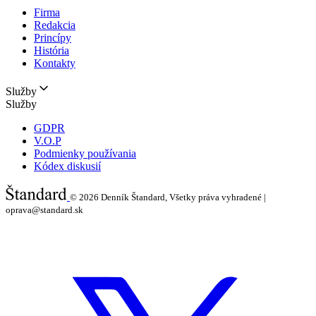
Firma
Redakcia
Princípy
História
Kontakty
Služby
Služby
GDPR
V.O.P
Podmienky používania
Kódex diskusií
© 2026
Denník Štandard, Všetky práva vyhradené |
oprava@standard.sk