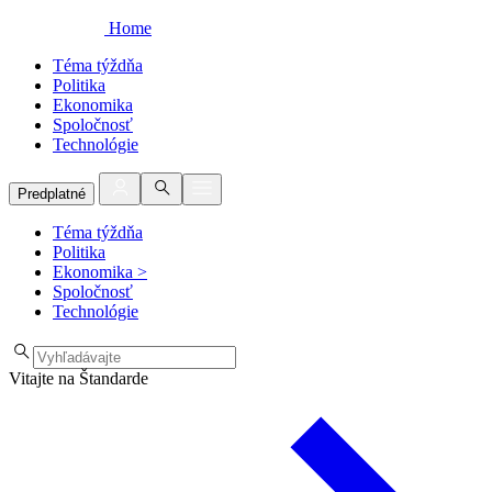
Home
Téma týždňa
Politika
Ekonomika
Spoločnosť
Technológie
Predplatné
Téma týždňa
Politika
Ekonomika
>
Spoločnosť
Technológie
Vitajte na Štandarde