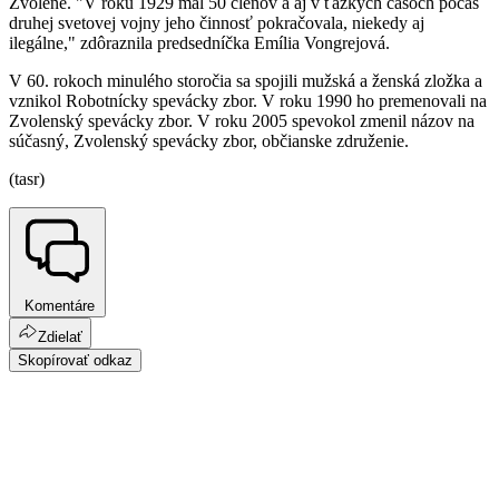
Zvolene. "V roku 1929 mal 50 členov a aj v ťažkých časoch počas
druhej svetovej vojny jeho činnosť pokračovala, niekedy aj
ilegálne," zdôraznila predsedníčka Emília Vongrejová.
V 60. rokoch minulého storočia sa spojili mužská a ženská zložka a
vznikol Robotnícky spevácky zbor. V roku 1990 ho premenovali na
Zvolenský spevácky zbor. V roku 2005 spevokol zmenil názov na
súčasný, Zvolenský spevácky zbor, občianske združenie.
(tasr)
Komentáre
Zdielať
Skopírovať odkaz