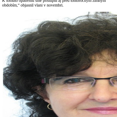
K tomuto opatreniu sme pristúpili aj pred tohtoročným zimným
obdobím,“ objasnil vlani v novembri.