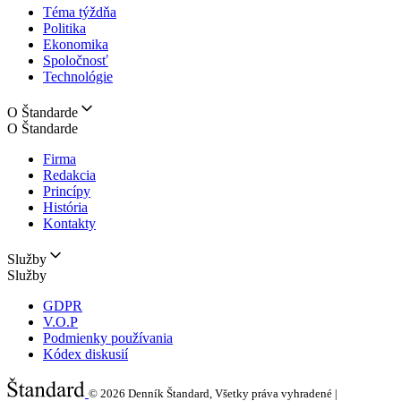
Téma týždňa
Politika
Ekonomika
Spoločnosť
Technológie
O Štandarde
O Štandarde
Firma
Redakcia
Princípy
História
Kontakty
Služby
Služby
GDPR
V.O.P
Podmienky používania
Kódex diskusií
© 2026
Denník Štandard, Všetky práva vyhradené |