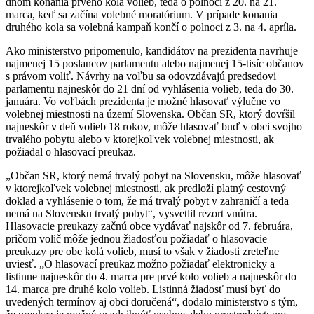
dňom konania prvého kola volieb, teda o polnoci z 20. na 21.
marca, keď sa začína volebné moratórium. V prípade konania
druhého kola sa volebná kampaň končí o polnoci z 3. na 4. apríla.
Ako ministerstvo pripomenulo, kandidátov na prezidenta navrhuje
najmenej 15 poslancov parlamentu alebo najmenej 15-tisíc občanov
s právom voliť. Návrhy na voľbu sa odovzdávajú predsedovi
parlamentu najneskôr do 21 dní od vyhlásenia volieb, teda do 30.
januára. Vo voľbách prezidenta je možné hlasovať výlučne vo
volebnej miestnosti na území Slovenska. Občan SR, ktorý dovŕšil
najneskôr v deň volieb 18 rokov, môže hlasovať buď v obci svojho
trvalého pobytu alebo v ktorejkoľvek volebnej miestnosti, ak
požiadal o hlasovací preukaz.
„Občan SR, ktorý nemá trvalý pobyt na Slovensku, môže hlasovať
v ktorejkoľvek volebnej miestnosti, ak predloží platný cestovný
doklad a vyhlásenie o tom, že má trvalý pobyt v zahraničí a teda
nemá na Slovensku trvalý pobyt“, vysvetlil rezort vnútra.
Hlasovacie preukazy začnú obce vydávať najskôr od 7. februára,
pričom volič môže jednou žiadosťou požiadať o hlasovacie
preukazy pre obe kolá volieb, musí to však v žiadosti zreteľne
uviesť. „O hlasovací preukaz možno požiadať elektronicky a
listinne najneskôr do 4. marca pre prvé kolo volieb a najneskôr do
14. marca pre druhé kolo volieb. Listinná žiadosť musí byť do
uvedených termínov aj obci doručená“, dodalo ministerstvo s tým,