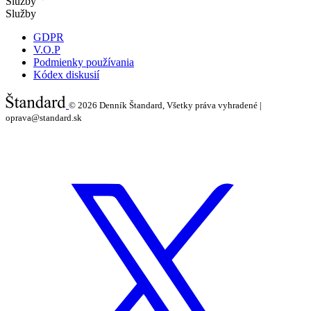
Služby
Služby
GDPR
V.O.P
Podmienky používania
Kódex diskusií
© 2026
Denník Štandard, Všetky práva vyhradené |
oprava@standard.sk