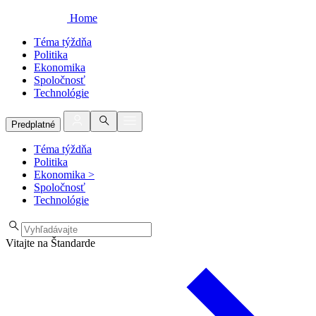
Home
Téma týždňa
Politika
Ekonomika
Spoločnosť
Technológie
Predplatné
Téma týždňa
Politika
Ekonomika
>
Spoločnosť
Technológie
Vitajte na Štandarde