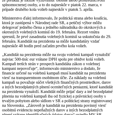
že preukaz je možné vyzdvihnúť osobne alebo prostredníctvom
splnomocnenej osoby, a to do najneskôr v piatok 22. marca, v
prípade druhého kola volieb najneskôr v piatok 5. apríla.
Ministerstvo ďalej informovalo, že politická strana alebo koalícia,
ktorá je zastúpená v Národnej rade SR, a petičný výbor môžu
delegovať jedného člena a jedného náhradníka do okrskových a
okresných volebných komisií do 19. februára. Rezort vnútra
spresnil, že prvé zasadnutia volebných komisií sa uskutočnia do 29.
februára. Kandidát na prezidenta sa môže kandidatúry vzdať
najneskôr 48 hodín pred začatím prvého kola volieb.
„Kandidát na prezidenta môže na svoju volebnú kampaň vynaložiť
najviac 500-tisíc eur vrátane DPH spolu pre obidve kolá volieb.
Kampaň tretích strán v prospech kandidáta zákon o volebnej
kampani nepovoľuje“, informovalo ministerstvo a dodalo, že
financie určené na volebnú kampaň musí kandidát na prezidenta
viesť na transparentnom osobitnom účte. Za náklady na volebnú
kampaň sa považuje súčet všetkých finančných prostriedkov, darov
a iných bezodplatných plnení oceniteľných peniazmi, ktoré kandidát
na prezidenta vynaloží. Kandidát môže prijať dary a iné bezodplatné
plnenia na volebnú kampaň iba od fyzickej a právnickej osoby s
trvalým pobytom alebo sídlom v SR a politickej strany registrovanej
na Slovensku. „Zároveň je kandidát na prezidenta povinný viesť
osobitnú evidenciu nepeňažných darov a iných bezodplatných
plnení vrátane identifikačných údajov darcu“ uviedlo MV SR.