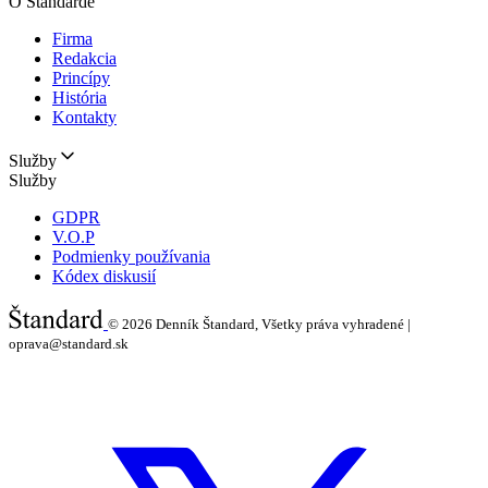
O Štandarde
Firma
Redakcia
Princípy
História
Kontakty
Služby
Služby
GDPR
V.O.P
Podmienky používania
Kódex diskusií
© 2026
Denník Štandard, Všetky práva vyhradené |
oprava@standard.sk