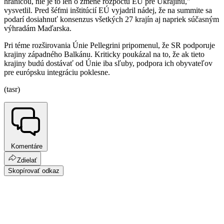
hranicou, nie je to len o zmene rozpočtu EÚ pre Ukrajinu,"
vysvetlil. Pred šéfmi inštitúcií EÚ vyjadril nádej, že na summite sa
podarí dosiahnuť konsenzus všetkých 27 krajín aj napriek súčasným
výhradám Maďarska.
Pri téme rozširovania Únie Pellegrini pripomenul, že SR podporuje
krajiny západného Balkánu. Kriticky poukázal na to, že ak tieto
krajiny budú dostávať od Únie iba sľuby, podpora ich obyvateľov
pre európsku integráciu poklesne.
(tasr)
Komentáre
Zdielať
Skopírovať odkaz