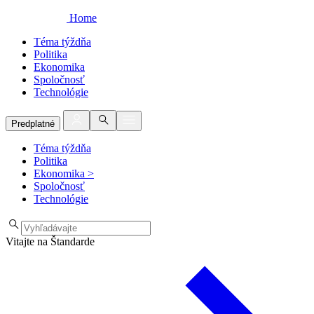
Home
Téma týždňa
Politika
Ekonomika
Spoločnosť
Technológie
Predplatné
Téma týždňa
Politika
Ekonomika
>
Spoločnosť
Technológie
Vitajte na Štandarde