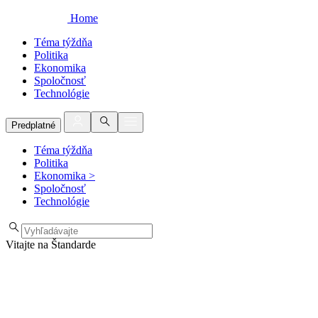
Home
Téma týždňa
Politika
Ekonomika
Spoločnosť
Technológie
Predplatné
Téma týždňa
Politika
Ekonomika
>
Spoločnosť
Technológie
Vitajte na Štandarde