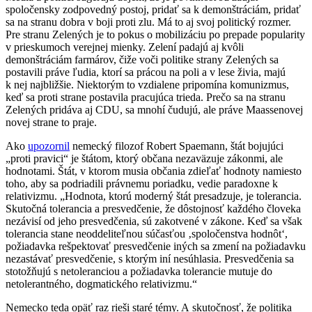
spoločensky zodpovedný postoj, pridať sa k demonštráciám, pridať
sa na stranu dobra v boji proti zlu. Má to aj svoj politický rozmer.
Pre stranu Zelených je to pokus o mobilizáciu po prepade popularity
v prieskumoch verejnej mienky. Zelení padajú aj kvôli
demonštráciám farmárov, čiže voči politike strany Zelených sa
postavili práve ľudia, ktorí sa prácou na poli a v lese živia, majú
k nej najbližšie. Niektorým to vzdialene pripomína komunizmus,
keď sa proti strane postavila pracujúca trieda. Prečo sa na stranu
Zelených pridáva aj CDU, sa mnohí čudujú, ale práve Maassenovej
novej strane to praje.
Ako
upozornil
nemecký filozof Robert Spaemann, štát bojujúci
„proti pravici“ je štátom, ktorý občana nezaväzuje zákonmi, ale
hodnotami. Štát, v ktorom musia občania zdieľať hodnoty namiesto
toho, aby sa podriadili právnemu poriadku, vedie paradoxne k
relativizmu. „Hodnota, ktorú moderný štát presadzuje, je tolerancia.
Skutočná tolerancia a presvedčenie, že dôstojnosť každého človeka
nezávisí od jeho presvedčenia, sú zakotvené v zákone. Keď sa však
tolerancia stane neoddeliteľnou súčasťou ‚spoločenstva hodnôt‘,
požiadavka rešpektovať presvedčenie iných sa zmení na požiadavku
nezastávať presvedčenie, s ktorým iní nesúhlasia. Presvedčenia sa
stotožňujú s netoleranciou a požiadavka tolerancie mutuje do
netolerantného, dogmatického relativizmu.“
Nemecko teda opäť raz rieši staré témy. A skutočnosť, že politika