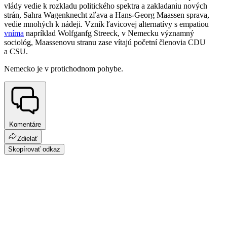
vlády vedie k rozkladu politického spektra a zakladaniu nových
strán, Sahra Wagenknecht zľava a Hans-Georg Maassen sprava,
vedie mnohých k nádeji. Vznik ľavicovej alternatívy s empatiou
vníma
napríklad Wolfganfg Streeck, v Nemecku významný
sociológ, Maassenovu stranu zase vítajú početní členovia CDU
a CSU.
Nemecko je v protichodnom pohybe.
Komentáre
Zdielať
Skopírovať odkaz