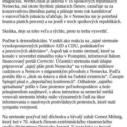
imigráciou. WerteUnion je aktívna v 16 spolkových republikách
Nemecka, má okolo štyritisíc platiacich členov, označuje sa za
konzervatívno-liberálnu partaj a plánuje tento rok kandidovať
v eurovoľbách (situáciu uľahčuje, že v Nemecku nie je potrebná
hranica piatich percent) a na jeseň v troch spolkových republikách.
Skrátka, deje sa toho veľa a rýchlo, preto to treba vysvetliť.
Poďme k demonštráciám. Vznikli ako reakcia na „tajné stretnutie
vysokopostavených politikov AfD a CDU, podnikateľov
a pravicových aktivistov“. Aspoň tak o tomto stretnutí, ktoré sa
konalo v novembri minulého roku v Postupimi, informoval štátom
financovaný portál
Correctiv
. Účastníci stretnutia mali údajne
pripravovať „tajný plán proti Nemecku“ na vyhnanie miliónov
cudzincov a Nemcov s migrantským pôvodom z Nemecka. Podľa
portálu išlo o „útok na ústavu a útok na ľudskú existenciu“. Časopis
Spiegel písal o „deportačnej konferencii“. Odhalenie „tajného
sprisahania“ prišlo v čase protestov poľnohospodárov a bolo
prinajmenšom zaujímavé, s akou intenzitou sa nemecké médiá
venovali stretnutiu hŕstky málo významných ľudí na úkor
informovania o masívnych protivládnych protestoch, ktoré mali
sympatiu verejnosti.
Na stretnutie pozýval istý dôchodca a bývalý zubár Gernot Möhrig,
ktorý bol v 70. rokoch členom extrémistického vlasteneckého
spolku Heimattreue Deutsche Jugend. V pozvánke sa hovorí