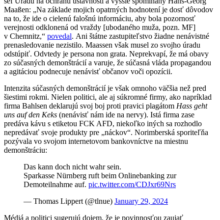
šéf Úradu na ochranu ústavnosti a vyššie spomínaný Hans-Georg
Maaßen: „Na základe mojich opatrných hodnotení je dosť dôvodov
na to, že ide o cielenú falošnú informáciu, aby bola pozornosť
verejnosti odklonená od vraždy [ubodaného muža, pozn. MF]
v Chemnitz,“
povedal
. Ani štátne zastupiteľstvo žiadne nenávistné
prenasledovanie nezistilo. Maassen však musel zo svojho úradu
odstúpiť. Odvtedy je persona non grata. Neprekvapí, že má obavy
zo súčasných demonštrácií a varuje, že súčasná vláda propagandou
a agitáciou podnecuje nenávisť občanov voči opozícii.
Intenzita súčasných demonštrácií je však omnoho väčšia než pred
šiestimi rokmi. Nielen politici, ale aj súkromné firmy, ako napríklad
firma Bahlsen deklarujú svoj boj proti pravici plagátom
Hass geht
uns auf den Keks
(nenávisť nám ide na nervy). Istá firma zase
predáva kávu s etiketou FCK AFD, niekoľko iných sa rozhodlo
nepredávať svoje produkty pre „náckov“. Norimberská sporiteľňa
pozývala vo svojom internetovom bankovníctve na miestnu
demonštráciu:
Das kann doch nicht wahr sein.
Sparkasse Nürnberg ruft beim Onlinebanking zur
Demoteilnahme auf.
pic.twitter.com/CDJxr69Nrs
— Thomas Lippert (@tlnue)
January 29, 2024
Médiá a politici sugerujú dojem, že je povinnosťou zaujať