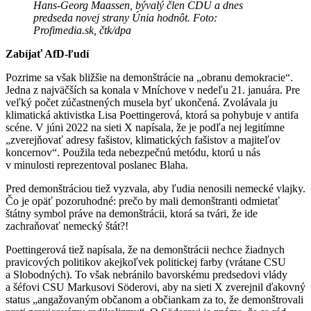
Hans-Georg Maassen, bývalý člen CDU a dnes
predseda novej strany Únia hodnôt. Foto:
Profimedia.sk, čtk/dpa
Zabíjať AfD-ľudí
Pozrime sa však bližšie na demonštrácie na „obranu demokracie“.
Jedna z najväčších sa konala v Mníchove v nedeľu 21. januára. Pre
veľký počet zúčastnených musela byť ukončená. Zvolávala ju
klimatická aktivistka Lisa Poettingerová, ktorá sa pohybuje v antifa
scéne. V júni 2022 na sieti X napísala, že je podľa nej legitímne
„zverejňovať adresy fašistov, klimatických fašistov a majiteľov
koncernov“. Použila teda nebezpečnú metódu, ktorú u nás
v minulosti reprezentoval poslanec Blaha.
Pred demonštráciou tiež vyzvala, aby ľudia nenosili nemecké vlajky.
Čo je opäť pozoruhodné: prečo by mali demonštranti odmietať
štátny symbol práve na demonštrácii, ktorá sa tvári, že ide
zachraňovať nemecký štát?!
Poettingerová tiež napísala, že na demonštrácii nechce žiadnych
pravicových politikov akejkoľvek politickej farby (vrátane CSU
a Slobodných). To však nebránilo bavorskému predsedovi vlády
a šéfovi CSU Markusovi Söderovi, aby na sieti X zverejnil ďakovný
status „angažovaným občanom a občiankam za to, že demonštrovali