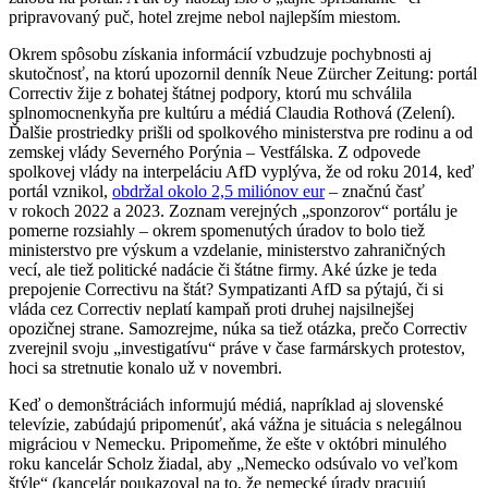
pripravovaný puč, hotel zrejme nebol najlepším miestom.
Okrem spôsobu získania informácií vzbudzuje pochybnosti aj
skutočnosť, na ktorú upozornil denník Neue Zürcher Zeitung: portál
Correctiv žije z bohatej štátnej podpory, ktorú mu schválila
splnomocnenkyňa pre kultúru a médiá Claudia Rothová (Zelení).
Ďalšie prostriedky prišli od spolkového ministerstva pre rodinu a od
zemskej vlády Severného Porýnia – Vestfálska. Z odpovede
spolkovej vlády na interpeláciu AfD vyplýva, že od roku 2014, keď
portál vznikol,
obdržal okolo 2,5 miliónov eur
– značnú časť
v rokoch 2022 a 2023. Zoznam verejných „sponzorov“ portálu je
pomerne rozsiahly – okrem spomenutých úradov to bolo tiež
ministerstvo pre výskum a vzdelanie, ministerstvo zahraničných
vecí, ale tiež politické nadácie či štátne firmy. Aké úzke je teda
prepojenie Correctivu na štát? Sympatizanti AfD sa pýtajú, či si
vláda cez Correctiv neplatí kampaň proti druhej najsilnejšej
opozičnej strane. Samozrejme, núka sa tiež otázka, prečo Correctiv
zverejnil svoju „investigatívu“ práve v čase farmárskych protestov,
hoci sa stretnutie konalo už v novembri.
Keď o demonštráciách informujú médiá, napríklad aj slovenské
televízie, zabúdajú pripomenúť, aká vážna je situácia s nelegálnou
migráciou v Nemecku. Pripomeňme, že ešte v októbri minulého
roku kancelár Scholz žiadal, aby „Nemecko odsúvalo vo veľkom
štýle“ (kancelár poukazoval na to, že nemecké úrady pracujú