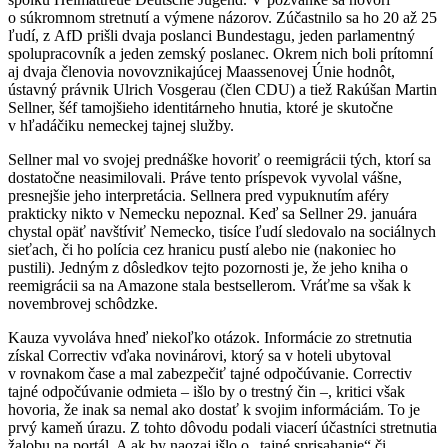
o súkromnom stretnutí a výmene názorov. Zúčastnilo sa ho 20 až 25
ľudí, z AfD prišli dvaja poslanci Bundestagu, jeden parlamentný
spolupracovník a jeden zemský poslanec. Okrem nich boli prítomní
aj dvaja členovia novovznikajúcej Maassenovej Únie hodnôt,
ústavný právnik Ulrich Vosgerau (člen CDU) a tiež Rakúšan Martin
Sellner, šéf tamojšieho identitárneho hnutia, ktoré je skutočne
v hľadáčiku nemeckej tajnej služby.
Sellner mal vo svojej prednáške hovoriť o reemigrácii tých, ktorí sa
dostatočne neasimilovali. Práve tento príspevok vyvolal vášne,
presnejšie jeho interpretácia. Sellnera pred vypuknutím aféry
prakticky nikto v Nemecku nepoznal. Keď sa Sellner 29. januára
chystal opäť navštíviť Nemecko, tisíce ľudí sledovalo na sociálnych
sieťach, či ho polícia cez hranicu pustí alebo nie (nakoniec ho
pustili). Jedným z dôsledkov tejto pozornosti je, že jeho kniha o
reemigrácii sa na Amazone stala bestsellerom. Vráťme sa však k
novembrovej schôdzke.
Kauza vyvoláva hneď niekoľko otázok. Informácie zo stretnutia
získal Correctiv vďaka novinárovi, ktorý sa v hoteli ubytoval
v rovnakom čase a mal zabezpečiť tajné odpočúvanie. Correctiv
tajné odpočúvanie odmieta – išlo by o trestný čin –, kritici však
hovoria, že inak sa nemal ako dostať k svojim informáciám. To je
prvý kameň úrazu. Z tohto dôvodu podali viacerí účastníci stretnutia
žalobu na portál. A ak by naozaj išlo o „tajné sprisahanie“ či