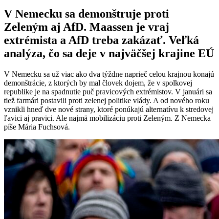
V Nemecku sa demonštruje proti
Zeleným aj AfD. Maassen je vraj
extrémista a AfD treba zakázať. Veľká
analýza, čo sa deje v najväčšej krajine EÚ
V Nemecku sa už viac ako dva týždne naprieč celou krajnou konajú
demonštrácie, z ktorých by mal človek dojem, že v spolkovej
republike je na spadnutie puč pravicových extrémistov. V januári sa
tiež farmári postavili proti zelenej politike vlády. A od nového roku
vznikli hneď dve nové strany, ktoré ponúkajú alternatívu k stredovej
ľavici aj pravici. Ale najmä mobilizáciu proti Zeleným. Z Nemecka
píše Mária Fuchsová.