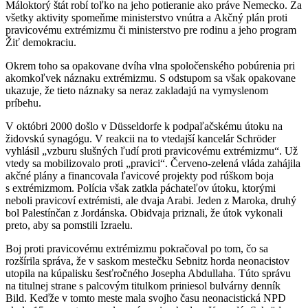
Máloktorý štát robí toľko na jeho potieranie ako práve Nemecko. Za
všetky aktivity spomeňme ministerstvo vnútra a Akčný plán proti
pravicovému extrémizmu či ministerstvo pre rodinu a jeho program
Žiť demokraciu.
Okrem toho sa opakovane dvíha vlna spoločenského pobúrenia pri
akomkoľvek náznaku extrémizmu. S odstupom sa však opakovane
ukazuje, že tieto náznaky sa neraz zakladajú na vymyslenom
príbehu.
V októbri 2000 došlo v Düsseldorfe k podpaľačskému útoku na
židovskú synagógu. V reakcii na to vtedajší kancelár Schröder
vyhlásil „vzburu slušných ľudí proti pravicovému extrémizmu“. Už
vtedy sa mobilizovalo proti „pravici“. Červeno-zelená vláda zahájila
akčné plány a financovala ľavicové projekty pod rúškom boja
s extrémizmom. Polícia však zatkla páchateľov útoku, ktorými
neboli pravicoví extrémisti, ale dvaja Arabi. Jeden z Maroka, druhý
bol Palestínčan z Jordánska. Obidvaja priznali, že útok vykonali
preto, aby sa pomstili Izraelu.
Boj proti pravicovému extrémizmu pokračoval po tom, čo sa
rozšírila správa, že v saskom mestečku Sebnitz horda neonacistov
utopila na kúpalisku šesťročného Josepha Abdullaha. Túto správu
na titulnej strane s palcovým titulkom priniesol bulvárny denník
Bild. Keďže v tomto meste mala svojho času neonacistická NPD