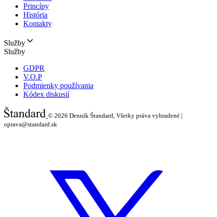
Princípy
História
Kontakty
Služby
Služby
GDPR
V.O.P
Podmienky používania
Kódex diskusií
© 2026
Denník Štandard, Všetky práva vyhradené |
oprava@standard.sk