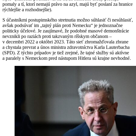
pomaly a tí, ktorí nemajú právo na azyl, majú byť poslaní za hranice
rýchlejšie a rozhodnejšie).
S účastníkmi postupimského stretnutia možno súhlasiť či nesúhlasiť,
avšak podsúvať im „tajný plán proti Nemecku“ je jednoznačne
politicky účelové. Je zaujímavé, že podobné masové demonštrácie
nevznikli po raziách proti takzvaným ríšskym občanom –
v decembri 2022 a októbri 2023. Táto sieť zhromažďovala zbrane
a chystala prevrat a únos ministra zdravotníctva Karla Lauterbacha
(SPD). Z týchto prípadov je tiež zrejmé, že tajné služby sú aktívne
a paralely s Nemeckom pred nástupom Hitlera sú krajne nevhodné.