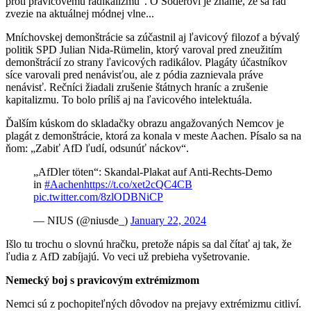
proti pravicovému radikalizmu“. O Söderovi je známe, že sa rád
zvezie na aktuálnej módnej vlne...
Mníchovskej demonštrácie sa zúčastnil aj ľavicový filozof a bývalý
politik SPD Julian Nida-Rümelin, ktorý varoval pred zneužitím
demonštrácií zo strany ľavicových radikálov. Plagáty účastníkov
síce varovali pred nenávisťou, ale z pódia zaznievala práve
nenávisť. Rečníci žiadali zrušenie štátnych hraníc a zrušenie
kapitalizmu. To bolo príliš aj na ľavicového intelektuála.
Ďalším kúskom do skladačky obrazu angažovaných Nemcov je
plagát z demonštrácie, ktorá za konala v meste Aachen. Písalo sa na
ňom: „Zabiť AfD ľudí, odsunúť náckov“.
„AfDler töten“: Skandal-Plakat auf Anti-Rechts-Demo
in
#Aachen
https://t.co/xet2cQC4CB
pic.twitter.com/8zlODBNiCP
— NIUS (@niusde_)
January 22, 2024
Išlo tu trochu o slovnú hračku, pretože nápis sa dal čítať aj tak, že
ľudia z AfD zabíjajú. Vo veci už prebieha vyšetrovanie.
Nemecký boj s pravicovým extrémizmom
Nemci sú z pochopiteľných dôvodov na prejavy extrémizmu citliví.