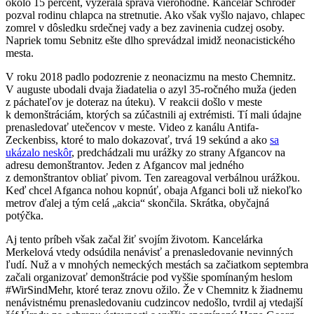
okolo 15 percent, vyzerala správa vierohodne. Kancelár Schröder
pozval rodinu chlapca na stretnutie. Ako však vyšlo najavo, chlapec
zomrel v dôsledku srdečnej vady a bez zavinenia cudzej osoby.
Napriek tomu Sebnitz ešte dlho sprevádzal imidž neonacistického
mesta.
V roku 2018 padlo podozrenie z neonacizmu na mesto Chemnitz.
V auguste ubodali dvaja žiadatelia o azyl 35-ročného muža (jeden
z páchateľov je doteraz na úteku). V reakcii došlo v meste
k demonštráciám, ktorých sa zúčastnili aj extrémisti. Tí mali údajne
prenasledovať utečencov v meste. Video z kanálu Antifa-
Zeckenbiss, ktoré to malo dokazovať, trvá 19 sekúnd a ako
sa
ukázalo neskôr
, predchádzali mu urážky zo strany Afgancov na
adresu demonštrantov. Jeden z Afgancov mal jedného
z demonštrantov obliať pivom. Ten zareagoval verbálnou urážkou.
Keď chcel Afganca nohou kopnúť, obaja Afganci boli už niekoľko
metrov ďalej a tým celá „akcia“ skončila. Skrátka, obyčajná
potýčka.
Aj tento príbeh však začal žiť svojím životom. Kancelárka
Merkelová vtedy odsúdila nenávisť a prenasledovanie nevinných
ľudí. Nuž a v mnohých nemeckých mestách sa začiatkom septembra
začali organizovať demonštrácie pod vyššie spomínaným heslom
#WirSindMehr, ktoré teraz znovu ožilo. Že v Chemnitz k žiadnemu
nenávistnému prenasledovaniu cudzincov nedošlo, tvrdil aj vtedajší