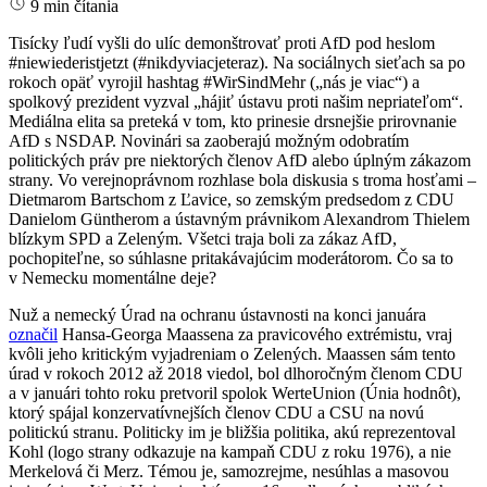
9 min čítania
Tisícky ľudí vyšli do ulíc demonštrovať proti AfD pod heslom
#niewiederistjetzt (#nikdyviacjeteraz). Na sociálnych sieťach sa po
rokoch opäť vyrojil hashtag #WirSindMehr („nás je viac“) a
spolkový prezident vyzval „hájiť ústavu proti našim nepriateľom“.
Mediálna elita sa preteká v tom, kto prinesie drsnejšie prirovnanie
AfD s NSDAP. Novinári sa zaoberajú možným odobratím
politických práv pre niektorých členov AfD alebo úplným zákazom
strany. Vo verejnoprávnom rozhlase bola diskusia s troma hosťami –
Dietmarom Bartschom z Ľavice, so zemským predsedom z CDU
Danielom Güntherom a ústavným právnikom Alexandrom Thielem
blízkym SPD a Zeleným. Všetci traja boli za zákaz AfD,
pochopiteľne, so súhlasne pritakávajúcim moderátorom. Čo sa to
v Nemecku momentálne deje?
Nuž a nemecký Úrad na ochranu ústavnosti na konci januára
označil
Hansa-Georga Maassena za pravicového extrémistu, vraj
kvôli jeho kritickým vyjadreniam o Zelených. Maassen sám tento
úrad v rokoch 2012 až 2018 viedol, bol dlhoročným členom CDU
a v januári tohto roku pretvoril spolok WerteUnion (Únia hodnôt),
ktorý spájal konzervatívnejších členov CDU a CSU na novú
politickú stranu. Politicky im je bližšia politika, akú reprezentoval
Kohl (logo strany odkazuje na kampaň CDU z roku 1976), a nie
Merkelová či Merz. Témou je, samozrejme, nesúhlas a masovou