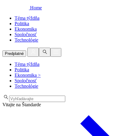
Home
Téma týždňa
Politika
Ekonomika
Spoločnosť
Technológie
Predplatné
Téma týždňa
Politika
Ekonomika
>
Spoločnosť
Technológie
Vitajte na Štandarde